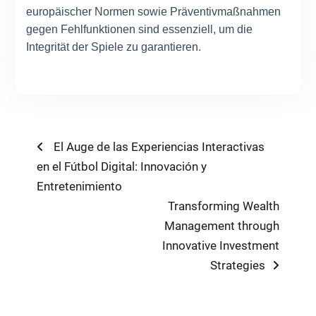
europäischer Normen sowie Präventivmaßnahmen
gegen Fehlfunktionen sind essenziell, um die
Integrität der Spiele zu garantieren.
Post
Previous
El Auge de las Experiencias Interactivas
post:
en el Fútbol Digital: Innovación y
navigation
Entretenimiento
Next
Transforming Wealth
post:
Management through
Innovative Investment
Strategies