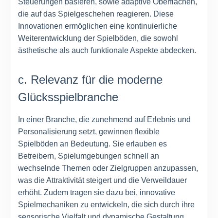
Steuerungen basieren, sowie adaptive Oberflächen,
die auf das Spielgeschehen reagieren. Diese
Innovationen ermöglichen eine kontinuierliche
Weiterentwicklung der Spielböden, die sowohl
ästhetische als auch funktionale Aspekte abdecken.
c. Relevanz für die moderne
Glücksspielbranche
In einer Branche, die zunehmend auf Erlebnis und
Personalisierung setzt, gewinnen flexible
Spielböden an Bedeutung. Sie erlauben es
Betreibern, Spielumgebungen schnell an
wechselnde Themen oder Zielgruppen anzupassen,
was die Attraktivität steigert und die Verweildauer
erhöht. Zudem tragen sie dazu bei, innovative
Spielmechaniken zu entwickeln, die sich durch ihre
sensorische Vielfalt und dynamische Gestaltung