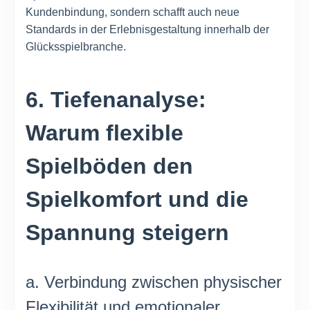
Kundenbindung, sondern schafft auch neue
Standards in der Erlebnisgestaltung innerhalb der
Glücksspielbranche.
6. Tiefenanalyse:
Warum flexible
Spielböden den
Spielkomfort und die
Spannung steigern
a. Verbindung zwischen physischer
Flexibilität und emotionaler