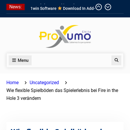
Skip
News:
1win Software
Download In Add-
to
on To Unit Installation Guide 1win
content
Nigeria
Ce qui rend Chicken Road si
populaire en France
1win App Get 1win Apk In Addition
To Enjoy About Typically The Go!
Menu
Search
Home
Uncategorized
Wie flexible Spielböden das Spielerlebnis bei Fire in the
Hole 3 verändern