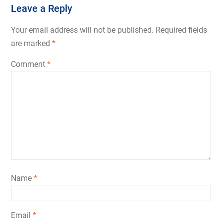
Leave a Reply
Your email address will not be published.
Required fields
are marked
*
Comment
*
Name
*
Email
*