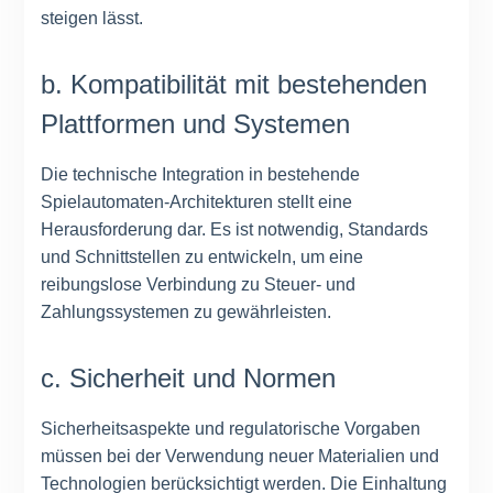
steigen lässt.
b. Kompatibilität mit bestehenden
Plattformen und Systemen
Die technische Integration in bestehende
Spielautomaten-Architekturen stellt eine
Herausforderung dar. Es ist notwendig, Standards
und Schnittstellen zu entwickeln, um eine
reibungslose Verbindung zu Steuer- und
Zahlungssystemen zu gewährleisten.
c. Sicherheit und Normen
Sicherheitsaspekte und regulatorische Vorgaben
müssen bei der Verwendung neuer Materialien und
Technologien berücksichtigt werden. Die Einhaltung