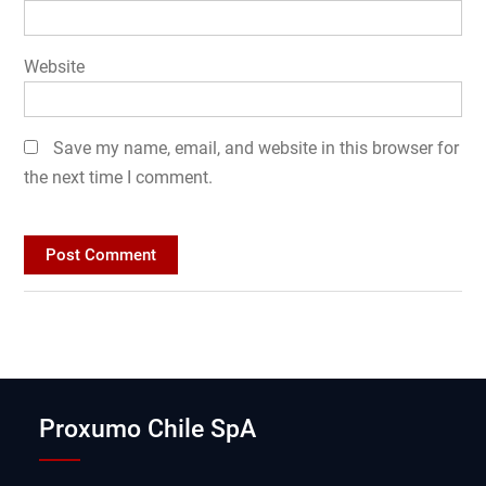
Website
Save my name, email, and website in this browser for
the next time I comment.
Proxumo Chile SpA