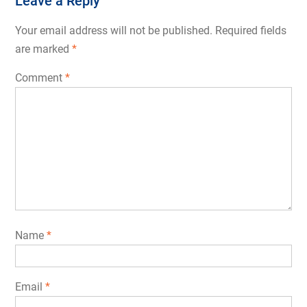
Leave a Reply
Your email address will not be published.
Required fields
are marked
*
Comment
*
Name
*
Email
*