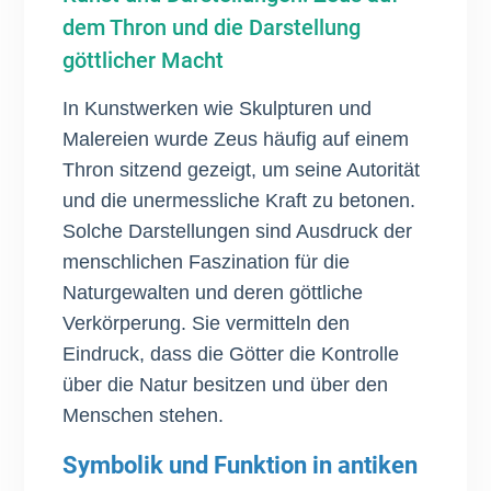
dem Thron und die Darstellung
göttlicher Macht
In Kunstwerken wie Skulpturen und
Malereien wurde Zeus häufig auf einem
Thron sitzend gezeigt, um seine Autorität
und die unermessliche Kraft zu betonen.
Solche Darstellungen sind Ausdruck der
menschlichen Faszination für die
Naturgewalten und deren göttliche
Verkörperung. Sie vermitteln den
Eindruck, dass die Götter die Kontrolle
über die Natur besitzen und über den
Menschen stehen.
Symbolik und Funktion in antiken