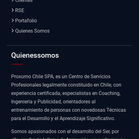
Clientes
RSE
Portafolio
Quienes Somos
Quienessomos
Proxumo Chile SPA, es un Centro de Servicios
Profesionales legalmente constituido en Chile, con
experiencia certificada, especialistas en Coaching,
Ingeniería y Publicidad, orientadores al
entrenamiento de personas con novedosas Técnicas
para el Desarrollo y el Aprendizaje Significativo.
Somos apasionados con el desarrollo del Ser, por