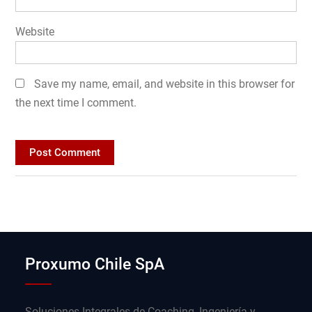
Website
Save my name, email, and website in this browser for
the next time I comment.
Proxumo Chile SpA
Soluciones Integrales de Coaching, Ingeniería y