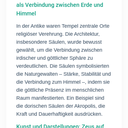
als Verbindung zwischen Erde und
Himmel
In der Antike waren Tempel zentrale Orte
religiöser Verehrung. Die Architektur,
insbesondere Säulen, wurde bewusst
gewählt, um die Verbindung zwischen
irdischer und göttlicher Sphäre zu
verdeutlichen. Die Säulen symbolisierten
die Naturgewalten – Stärke, Stabilität und
die Verbindung zum Himmel –, indem sie
die göttliche Präsenz im menschlichen
Raum manifestierten. Ein Beispiel sind
die dorischen Säulen der Akropolis, die
Kraft und Dauerhaftigkeit ausdrücken.
Kunst und Darstellungen: Zeus auf