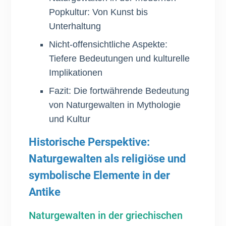
Popkultur: Von Kunst bis
Unterhaltung
Nicht-offensichtliche Aspekte:
Tiefere Bedeutungen und kulturelle
Implikationen
Fazit: Die fortwährende Bedeutung
von Naturgewalten in Mythologie
und Kultur
Historische Perspektive:
Naturgewalten als religiöse und
symbolische Elemente in der
Antike
Naturgewalten in der griechischen