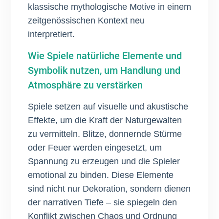
klassische mythologische Motive in einem
zeitgenössischen Kontext neu
interpretiert.
Wie Spiele natürliche Elemente und
Symbolik nutzen, um Handlung und
Atmosphäre zu verstärken
Spiele setzen auf visuelle und akustische
Effekte, um die Kraft der Naturgewalten
zu vermitteln. Blitze, donnernde Stürme
oder Feuer werden eingesetzt, um
Spannung zu erzeugen und die Spieler
emotional zu binden. Diese Elemente
sind nicht nur Dekoration, sondern dienen
der narrativen Tiefe – sie spiegeln den
Konflikt zwischen Chaos und Ordnung