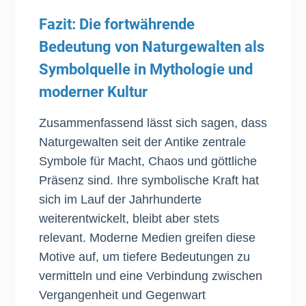
Fazit: Die fortwährende
Bedeutung von Naturgewalten als
Symbolquelle in Mythologie und
moderner Kultur
Zusammenfassend lässt sich sagen, dass
Naturgewalten seit der Antike zentrale
Symbole für Macht, Chaos und göttliche
Präsenz sind. Ihre symbolische Kraft hat
sich im Lauf der Jahrhunderte
weiterentwickelt, bleibt aber stets
relevant. Moderne Medien greifen diese
Motive auf, um tiefere Bedeutungen zu
vermitteln und eine Verbindung zwischen
Vergangenheit und Gegenwart