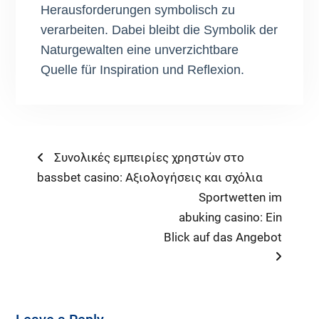
Herausforderungen symbolisch zu
verarbeiten. Dabei bleibt die Symbolik der
Naturgewalten eine unverzichtbare
Quelle für Inspiration und Reflexion.
Post
Previous
Συνολικές εμπειρίες χρηστών στο
post:
bassbet casino: Αξιολογήσεις και σχόλια
navigation
Next
Sportwetten im
post:
abuking casino: Ein
Blick auf das Angebot