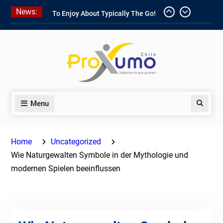
Skip
News:
1win Software
Download In Add-
to
on To Unit Installation Guide 1win
content
Nigeria
Ce qui rend Chicken Road si
populaire en France
1win App Get 1win Apk In Addition
To Enjoy About Typically The Go!
Menu
Search
Home
Uncategorized
Wie Naturgewalten Symbole in der Mythologie und
modernen Spielen beeinflussen