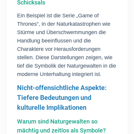
Schicksals
Ein Beispiel ist die Serie „Game of
Thrones“, in der Naturkatastrophen wie
Stürme und Überschwemmungen die
Handlung beeinflussen und die
Charaktere vor Herausforderungen
stellen. Diese Darstellungen zeigen, wie
tief die Symbolik der Naturgewalten in die
moderne Unterhaltung integriert ist.
Nicht-offensichtliche Aspekte:
Tiefere Bedeutungen und
kulturelle Implikationen
Warum sind Naturgewalten so
mächtig und zeitlos als Symbole?