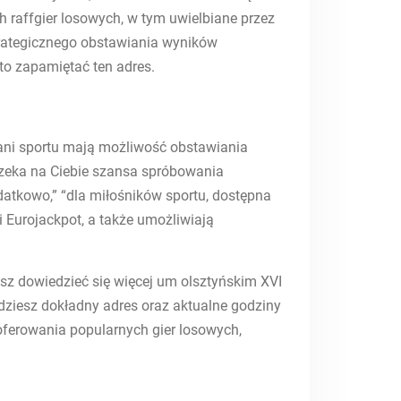
 raffgier losowych, w tym uwielbiane przez
trategicznego obstawiania wyników
to zapamiętać ten adres.
fani sportu mają możliwość obstawiania
czeka na Ciebie szansa spróbowania
datkowo,” “dla miłośników sportu, dostępna
i Eurojackpot, a także umożliwiają
sz dowiedzieć się więcej um olsztyńskim XVI
jdziesz dokładny adres oraz aktualne godziny
 oferowania popularnych gier losowych,