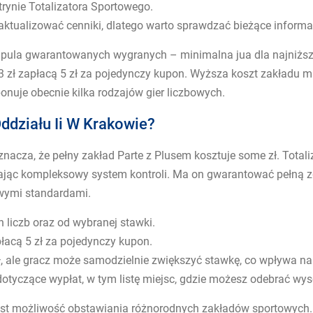
trynie Totalizatora Sportowego.
ktualizować cenniki, dlatego warto sprawdzać bieżące informacje 
 pula gwarantowanych wygranych – minimalna jua dla najniższ
 3 zł zapłacą 5 zł za pojedynczy kupon. Wyższa koszt zakładu 
ponuje obecnie kilka rodzajów gier liczbowych.
ddziału Ii W Krakowie?
znacza, że pełny zakład Parte z Plusem kosztuje some zł. Totali
jąc kompleksowy system kontroli. Ma on gwarantować pełną z
wymi standardami.
 liczb oraz od wybranej stawki.
płacą 5 zł za pojedynczy kupon.
, ale gracz może samodzielnie zwiększyć stawkę, co wpływa n
otyczące wypłat, w tym listę miejsc, gdzie możesz odebrać wys
est możliwość obstawiania różnorodnych zakładów sportowych.