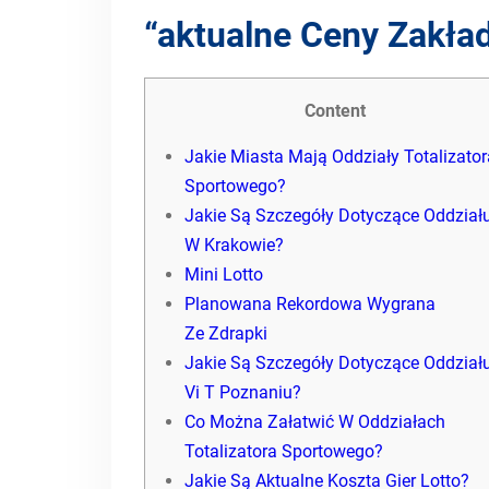
“aktualne Ceny Zakła
Content
Jakie Miasta Mają Oddziały Totalizator
Sportowego?
Jakie Są Szczegóły Dotyczące Oddziału
W Krakowie?
Mini Lotto
Planowana Rekordowa Wygrana
Ze Zdrapki
Jakie Są Szczegóły Dotyczące Oddział
Vi T Poznaniu?
Co Można Załatwić W Oddziałach
Totalizatora Sportowego?
Jakie Są Aktualne Koszta Gier Lotto?