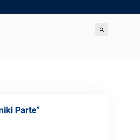
Search
iki Parte”