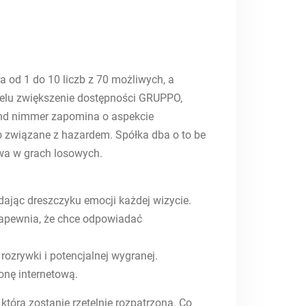
a od 1 do 10 liczb z 70 możliwych, a
 celu zwiększenie dostępności GRUPPO,
 und nimmer zapomina o aspekcie
o związane z hazardem. Spółka dba o to be
twa w grach losowych.
dając dreszczyku emocji każdej wizycie.
zapewnia, że chce odpowiadać
ozrywki i potencjalnej wygranej.
ronę internetową.
która zostanie rzetelnie rozpatrzona. Co