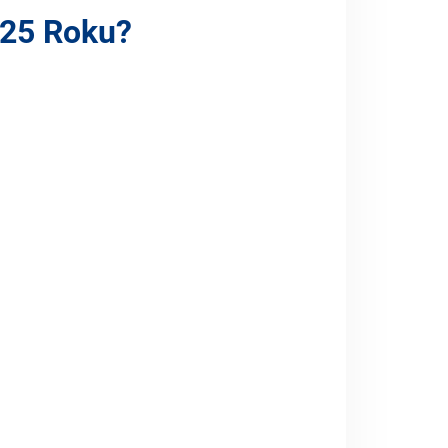
025 Roku?