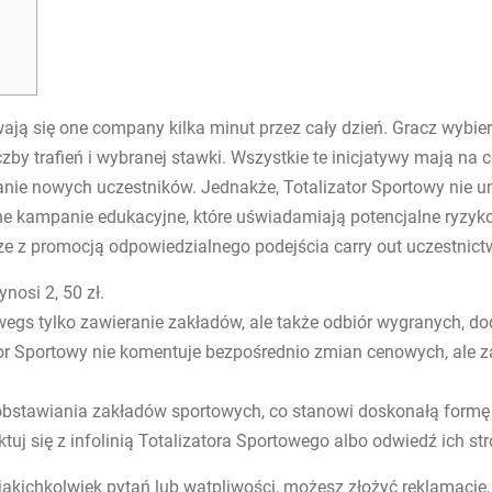
ją się one company kilka minut przez cały dzień. Gracz wybier
zby trafień i wybranej stawki. Wszystkie te inicjatywy mają na
kanie nowych uczestników. Jednakże, Totalizator Sportowy nie
ne kampanie edukacyjne, które uświadamiają potencjalne ryzyk
parze z promocją odpowiedzialnego podejścia carry out uczestnic
osi 2, 50 zł.
wegs tylko zawieranie zakładów, ale także odbiór wygranych, do
tor Sportowy nie komentuje bezpośrednio zmian cenowych, ale 
bstawiania zakładów sportowych, co stanowi doskonałą formę r
tuj się z infolinią Totalizatora Sportowego albo odwiedź ich st
akichkolwiek pytań lub wątpliwości, możesz złożyć reklamację, 