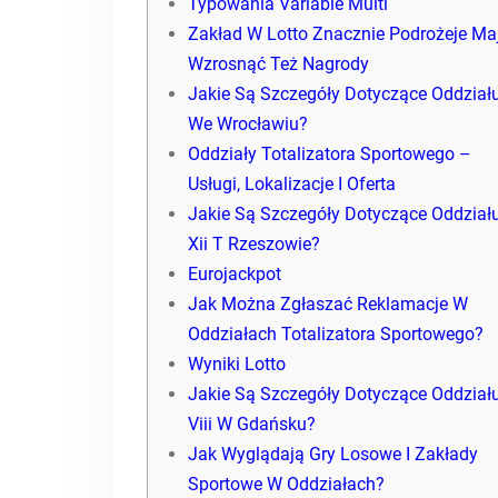
Typowania Variable Multi
Zakład W Lotto Znacznie Podrożeje Ma
Wzrosnąć Też Nagrody
Jakie Są Szczegóły Dotyczące Oddział
We Wrocławiu?
Oddziały Totalizatora Sportowego –
Usługi, Lokalizacje I Oferta
Jakie Są Szczegóły Dotyczące Oddział
Xii T Rzeszowie?
Eurojackpot
Jak Można Zgłaszać Reklamacje W
Oddziałach Totalizatora Sportowego?
Wyniki Lotto
Jakie Są Szczegóły Dotyczące Oddział
Viii W Gdańsku?
Jak Wyglądają Gry Losowe I Zakłady
Sportowe W Oddziałach?