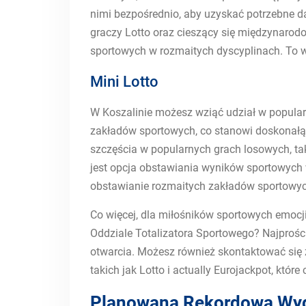
nimi bezpośrednio, aby uzyskać potrzebne da
graczy Lotto oraz cieszący się międzynarod
sportowych w rozmaitych dyscyplinach. To w
Mini Lotto
W Koszalinie możesz wziąć udział w popular
zakładów sportowych, co stanowi doskonałą 
szczęścia w popularnych grach losowych, ta
jest opcja obstawiania wyników sportowych wy
obstawianie rozmaitych zakładów sportowyc
Co więcej, dla miłośników sportowych emocj
Oddziale Totalizatora Sportowego? Najproście
otwarcia. Możesz również skontaktować się z
takich jak Lotto i actually Eurojackpot, któr
Planowana Rekordowa Wyg