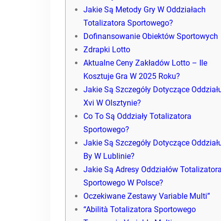
Jakie Są Metody Gry W Oddziałach
Totalizatora Sportowego?
Dofinansowanie Obiektów Sportowych
Zdrapki Lotto
Aktualne Ceny Zakładów Lotto – Ile
Kosztuje Gra W 2025 Roku?
Jakie Są Szczegóły Dotyczące Oddział
Xvi W Olsztynie?
Co To Są Oddziały Totalizatora
Sportowego?
Jakie Są Szczegóły Dotyczące Oddział
By W Lublinie?
Jakie Są Adresy Oddziałów Totalizator
Sportowego W Polsce?
Oczekiwane Zestawy Variable Multi”
“Abilità Totalizatora Sportowego