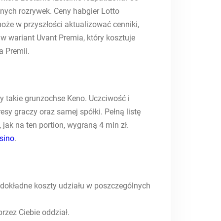
pnych rozrywek. Ceny habgier Lotto
oże w przyszłości aktualizować cenniki,
a w wariant Uvant Premia, który kosztuje
a Premii.
ry takie grunzochse Keno. Uczciwość i
resy graczy oraz samej spółki. Pełną listę
jak na ten portion, wygraną 4 mln zł.
sino
.
 dokładne koszty udziału w poszczególnych
rzez Ciebie oddział.