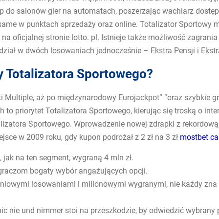
tęp do salonów gier na automatach, poszerzając wachlarz dostę
 same w punktach sprzedaży oraz online. Totalizator Sportowy m
 oficjalnej stronie lotto. pl. Istnieje także możliwość zagrani
udział w dwóch losowaniach jednocześnie – Ekstra Pensji i Ekstr
y Totalizatora Sportowego?
ti Multiple, aż po międzynarodowy Eurojackpot” “oraz szybkie g
to priorytet Totalizatora Sportowego, kierując się troską o inte
alizatora Sportowego. Wprowadzenie nowej zdrapki z rekordową, 
jsce w 2009 roku, gdy kupon podrożał z 2 zł na 3 zł
mostbet ca
jak na ten segment, wygraną 4 mln zł.
 graczom bogaty wybór angażujących opcji.
dniowymi losowaniami i milionowymi wygranymi, nie każdy zna
ic nie und nimmer stoi na przeszkodzie, by odwiedzić wybrany p