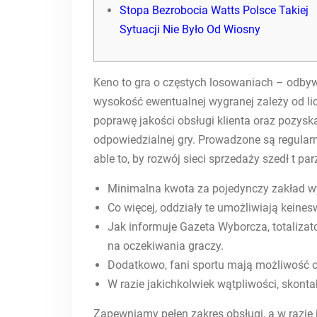
Stopa Bezrobocia Watts Polsce Takiej
Sytuacji Nie Było Od Wiosny
Keno to gra o częstych losowaniach – odbywa
wysokość ewentualnej wygranej zależy od lic
poprawę jakości obsługi klienta oraz pozys
odpowiedzialnej gry. Prowadzone są regular
able to, by rozwój sieci sprzedaży szedł t 
Minimalna kwota za pojedynczy zakład wyn
Co więcej, oddziały te umożliwiają keines
Jak informuje Gazeta Wyborcza, totaliza
na oczekiwania graczy.
Dodatkowo, fani sportu mają możliwość o
W razie jakichkolwiek wątpliwości, skontak
Zapewniamy pełen zakres obsługi, a w razie j