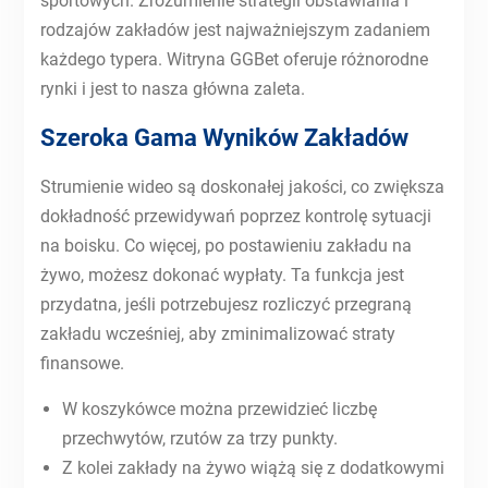
sportowych. Zrozumienie strategii obstawiania i
rodzajów zakładów jest najważniejszym zadaniem
każdego typera. Witryna GGBet oferuje różnorodne
rynki i jest to nasza główna zaleta.
Szeroka Gama Wyników Zakładów
Strumienie wideo są doskonałej jakości, co zwiększa
dokładność przewidywań poprzez kontrolę sytuacji
na boisku. Co więcej, po postawieniu zakładu na
żywo, możesz dokonać wypłaty. Ta funkcja jest
przydatna, jeśli potrzebujesz rozliczyć przegraną
zakładu wcześniej, aby zminimalizować straty
finansowe.
W koszykówce można przewidzieć liczbę
przechwytów, rzutów za trzy punkty.
Z kolei zakłady na żywo wiążą się z dodatkowymi