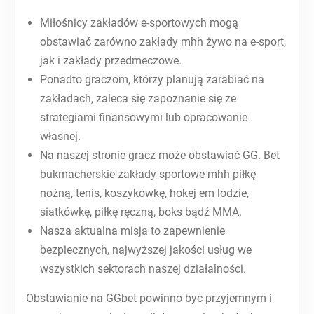
Miłośnicy zakładów e-sportowych mogą
obstawiać zarówno zakłady mhh żywo na e-sport,
jak i zakłady przedmeczowe.
Ponadto graczom, którzy planują zarabiać na
zakładach, zaleca się zapoznanie się ze
strategiami finansowymi lub opracowanie
własnej.
Na naszej stronie gracz może obstawiać GG. Bet
bukmacherskie zakłady sportowe mhh piłkę
nożną, tenis, koszykówkę, hokej em lodzie,
siatkówkę, piłkę ręczną, boks bądź MMA.
Nasza aktualna misja to zapewnienie
bezpiecznych, najwyższej jakości usług we
wszystkich sektorach naszej działalności.
Obstawianie na GGbet powinno być przyjemnym i