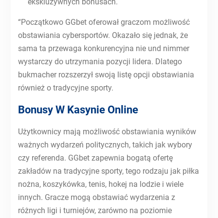
ekskluzywnych bonusach.
“Początkowo GGbet oferował graczom możliwość
obstawiania cybersportów. Okazało się jednak, że
sama ta przewaga konkurencyjna nie und nimmer
wystarczy do utrzymania pozycji lidera. Dlatego
bukmacher rozszerzył swoją listę opcji obstawiania
również o tradycyjne sporty.
Bonusy W Kasynie Online
Użytkownicy mają możliwość obstawiania wyników
ważnych wydarzeń politycznych, takich jak wybory
czy referenda. GGbet zapewnia bogatą ofertę
zakładów na tradycyjne sporty, tego rodzaju jak piłka
nożna, koszykówka, tenis, hokej na lodzie i wiele
innych. Gracze mogą obstawiać wydarzenia z
różnych ligi i turniejów, zarówno na poziomie