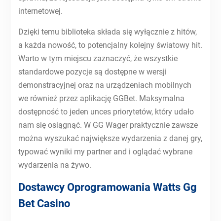
internetowej.
Dzięki temu biblioteka składa się wyłącznie z hitów,
a każda nowość, to potencjalny kolejny światowy hit.
Warto w tym miejscu zaznaczyć, że wszystkie
standardowe pozycje są dostępne w wersji
demonstracyjnej oraz na urządzeniach mobilnych
we również przez aplikację GGBet. Maksymalna
dostępność to jeden unces priorytetów, który udało
nam się osiągnąć. W GG Wager praktycznie zawsze
można wyszukać największe wydarzenia z danej gry,
typować wyniki my partner and i oglądać wybrane
wydarzenia na żywo.
Dostawcy Oprogramowania Watts Gg
Bet Casino