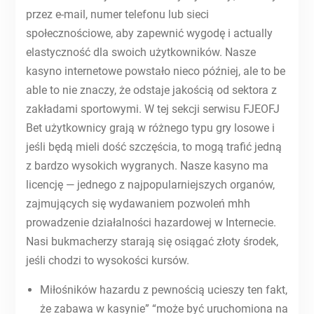
przez e-mail, numer telefonu lub sieci
społecznościowe, aby zapewnić wygodę i actually
elastyczność dla swoich użytkowników. Nasze
kasyno internetowe powstało nieco później, ale to be
able to nie znaczy, że odstaje jakością od sektora z
zakładami sportowymi. W tej sekcji serwisu FJEOFJ
Bet użytkownicy grają w różnego typu gry losowe i
jeśli będą mieli dość szczęścia, to mogą trafić jedną
z bardzo wysokich wygranych. Nasze kasyno ma
licencję — jednego z najpopularniejszych organów,
zajmujących się wydawaniem pozwoleń mhh
prowadzenie działalności hazardowej w Internecie.
Nasi bukmacherzy starają się osiągać złoty środek,
jeśli chodzi to wysokości kursów.
Miłośników hazardu z pewnością ucieszy ten fakt,
że zabawa w kasynie” “może być uruchomiona na