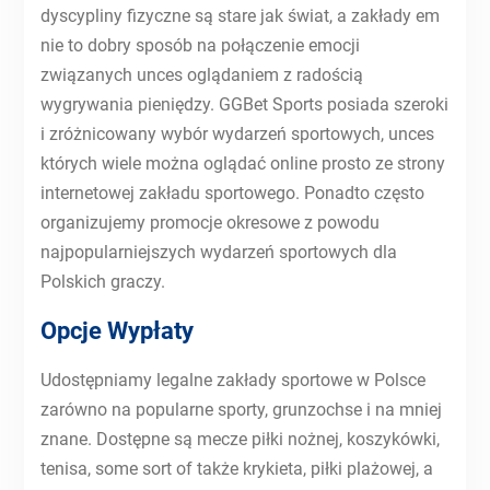
dyscypliny fizyczne są stare jak świat, a zakłady em
nie to dobry sposób na połączenie emocji
związanych unces oglądaniem z radością
wygrywania pieniędzy. GGBet Sports posiada szeroki
i zróżnicowany wybór wydarzeń sportowych, unces
których wiele można oglądać online prosto ze strony
internetowej zakładu sportowego. Ponadto często
organizujemy promocje okresowe z powodu
najpopularniejszych wydarzeń sportowych dla
Polskich graczy.
Opcje Wypłaty
Udostępniamy legalne zakłady sportowe w Polsce
zarówno na popularne sporty, grunzochse i na mniej
znane. Dostępne są mecze piłki nożnej, koszykówki,
tenisa, some sort of także krykieta, piłki plażowej, a