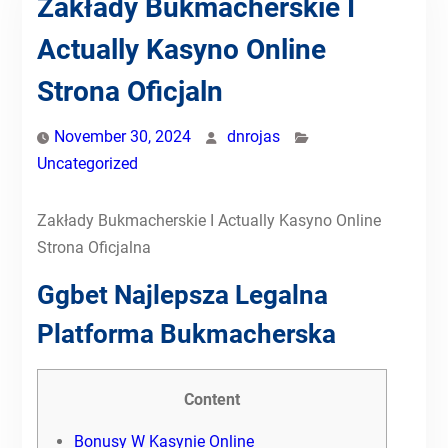
Zakłady Bukmacherskie I
Actually Kasyno Online
Strona Oficjaln
November 30, 2024
dnrojas
Uncategorized
Zakłady Bukmacherskie I Actually Kasyno Online
Strona Oficjalna
Ggbet Najlepsza Legalna
Platforma Bukmacherska
Content
Bonusy W Kasynie Online