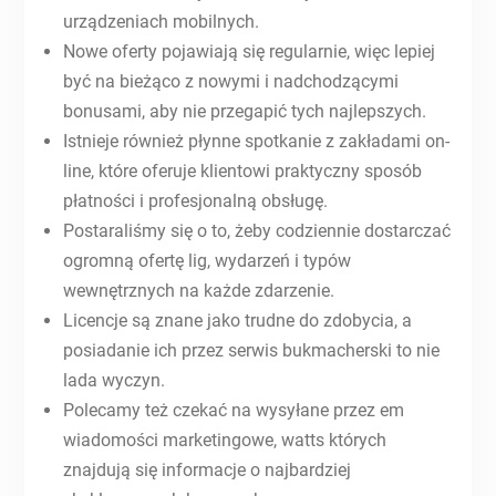
urządzeniach mobilnych.
Nowe oferty pojawiają się regularnie, więc lepiej
być na bieżąco z nowymi i nadchodzącymi
bonusami, aby nie przegapić tych najlepszych.
Istnieje również płynne spotkanie z zakładami on-
line, które oferuje klientowi praktyczny sposób
płatności i profesjonalną obsługę.
Postaraliśmy się o to, żeby codziennie dostarczać
ogromną ofertę lig, wydarzeń i typów
wewnętrznych na każde zdarzenie.
Licencje są znane jako trudne do zdobycia, a
posiadanie ich przez serwis bukmacherski to nie
lada wyczyn.
Polecamy też czekać na wysyłane przez em
wiadomości marketingowe, watts których
znajdują się informacje o najbardziej