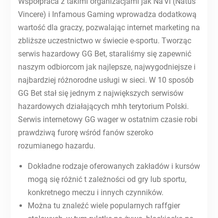
Współpraca z takimi organizacjami jak Na’Vi (Natus
Vincere) i Infamous Gaming wprowadza dodatkową
wartość dla graczy, pozwalając internet marketing na
zbliższe uczestnictwo w świecie e-sportu. Tworząc
serwis hazardowy GG Bet, staraliśmy się zapewnić
naszym odbiorcom jak najlepsze, najwygodniejsze i
najbardziej różnorodne usługi w sieci. W 10 sposób
GG Bet stał się jednym z największych serwisów
hazardowych działających mhh terytorium Polski.
Serwis internetowy GG wager w ostatnim czasie robi
prawdziwą furorę wśród fanów szeroko
rozumianego hazardu.
Dokładne rodzaje oferowanych zakładów i kursów
mogą się różnić t zależności od gry lub sportu,
konkretnego meczu i innych czynników.
Można tu znaleźć wiele popularnych raffgier