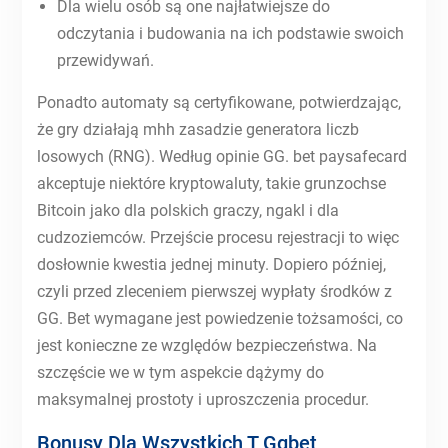
Dla wielu osób są one najłatwiejsze do
odczytania i budowania na ich podstawie swoich
przewidywań.
Ponadto automaty są certyfikowane, potwierdzając,
że gry działają mhh zasadzie generatora liczb
losowych (RNG). Według opinie GG. bet paysafecard
akceptuje niektóre kryptowaluty, takie grunzochse
Bitcoin jako dla polskich graczy, ngakl i dla
cudzoziemców. Przejście procesu rejestracji to więc
dosłownie kwestia jednej minuty. Dopiero później,
czyli przed zleceniem pierwszej wypłaty środków z
GG. Bet wymagane jest powiedzenie tożsamości, co
jest konieczne ze względów bezpieczeństwa. Na
szczęście we w tym aspekcie dążymy do
maksymalnej prostoty i uproszczenia procedur.
Bonusy Dla Wszystkich T Ggbet