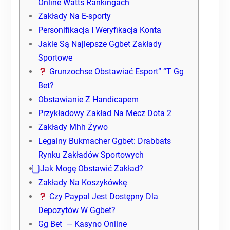
Online Watts Rankingach
Zakłady Na E-sporty
Personifikacja I Weryfikacja Konta
Jakie Są Najlepsze Ggbet Zakłady
Sportowe
Grunzochse Obstawiać Esport” “T Gg
Bet?
Obstawianie Z Handicapem
Przykładowy Zakład Na Mecz Dota 2
Zakłady Mhh Żywo
Legalny Bukmacher Ggbet: Drabbats
Rynku Zakładów Sportowych
⃣ Jak Mogę Obstawić Zakład?
Zakłady Na Koszykówkę
Czy Paypal Jest Dostępny Dla
Depozytów W Ggbet?
Gg Bet — Kasyno Online