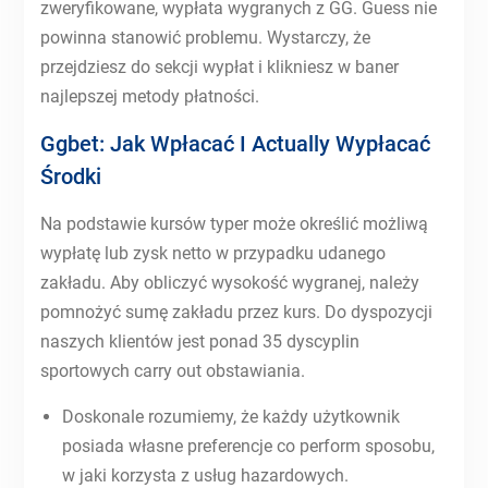
zweryfikowane, wypłata wygranych z GG. Guess nie
powinna stanowić problemu. Wystarczy, że
przejdziesz do sekcji wypłat i klikniesz w baner
najlepszej metody płatności.
Ggbet: Jak Wpłacać I Actually Wypłacać
Środki
Na podstawie kursów typer może określić możliwą
wypłatę lub zysk netto w przypadku udanego
zakładu. Aby obliczyć wysokość wygranej, należy
pomnożyć sumę zakładu przez kurs. Do dyspozycji
naszych klientów jest ponad 35 dyscyplin
sportowych carry out obstawiania.
Doskonale rozumiemy, że każdy użytkownik
posiada własne preferencje co perform sposobu,
w jaki korzysta z usług hazardowych.