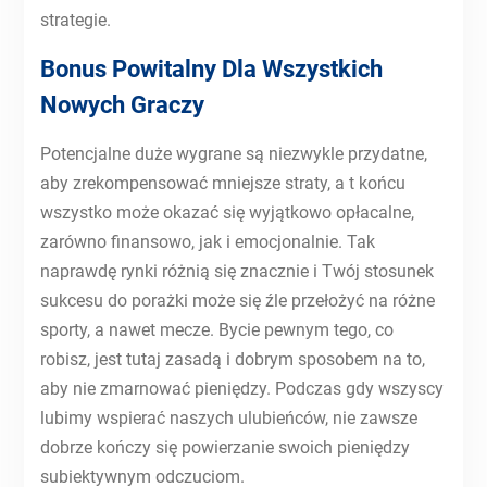
strategie.
Bonus Powitalny Dla Wszystkich
Nowych Graczy
Potencjalne duże wygrane są niezwykle przydatne,
aby zrekompensować mniejsze straty, a t końcu
wszystko może okazać się wyjątkowo opłacalne,
zarówno finansowo, jak i emocjonalnie. Tak
naprawdę rynki różnią się znacznie i Twój stosunek
sukcesu do porażki może się źle przełożyć na różne
sporty, a nawet mecze. Bycie pewnym tego, co
robisz, jest tutaj zasadą i dobrym sposobem na to,
aby nie zmarnować pieniędzy. Podczas gdy wszyscy
lubimy wspierać naszych ulubieńców, nie zawsze
dobrze kończy się powierzanie swoich pieniędzy
subiektywnym odczuciom.