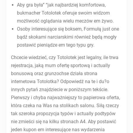
Aby gra była” “jak najbardziej komfortowa,
bukmacher Totolotek oferuje swoim widzom
możliwość oglądania wielu meczów em żywo.
Osoby interesujące się boksem, Formułą just one
bądź skokami narciarskimi również będą mogły
postawić pieniądze em tego typu gry.
Chcecie wiedzieć, czy Totolotek jest legalny, ile trwa
rejestracja, jaką mum ofertę sportową i actually
bonusową oraz grunzochse działa strona
internetowa Totolotka? Odpowiedź na te i du?o
innych pytań znajdziecie w poniższym tekście.
Pierwszy i chyba najważniejszy to papierowa oferta,
która czeka na Was na stolikach salonu. Siłą rzeczy
tak szeroka propozycja typów i actually podtypów
nie zmieści się na kilku stronach A4. Aby postawić
jeden kupon em interesujące nas wydarzenia