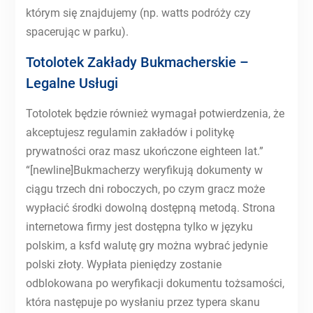
którym się znajdujemy (np. watts podróży czy
spacerując w parku).
Totolotek Zakłady Bukmacherskie –
Legalne Usługi
Totolotek będzie również wymagał potwierdzenia, że
akceptujesz regulamin zakładów i politykę
prywatności oraz masz ukończone eighteen lat.”
“[newline]Bukmacherzy weryfikują dokumenty w
ciągu trzech dni roboczych, po czym gracz może
wypłacić środki dowolną dostępną metodą. Strona
internetowa firmy jest dostępna tylko w języku
polskim, a ksfd walutę gry można wybrać jedynie
polski złoty. Wypłata pieniędzy zostanie
odblokowana po weryfikacji dokumentu tożsamości,
która następuje po wysłaniu przez typera skanu