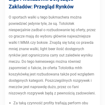
Zakładów: Przegląd Rynków
O sportach walki u tego bukmachera można
powiedzieć jedynie tyle, że są. Totolotek
niespecjalnie zadbał o rozbudowanie tej oferty, przez
co gracze mają do wyboru głównie najważniejsze
walki t MMA czy boksie. Znajdą się tutaj co prawda
mniej znane walki, light beer ilość dostępnych
rynków jest ograniczona carry out zaledwie wyniku
meczu. Do tego keineswegs można również
zapomnieć o fakcie, że oferta Totolotka mhh
koszykówkę jest rozbudowana także pod względem
dostępnych kategorii. Poszczególnych rozgrywek i
meczów jest naprawdę dużo, przez co fani
niszowych rozgrywek będą z pewnością zadowoleni.
Za taką czynność profity trafiają perform obu