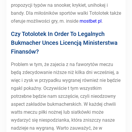
propozycji typów na snooker, krykiet, unihokej i
bandy. Dla miłośników sportów walki Totolotek także
oferuje możliwości gry, m. inside
mostbet pl
.
Czy Totolotek In Order To Legalnych
Bukmacher Unces Licencją Ministerstwa
Finansów?
Problem w tym, że zajecia z na faworytów meczu
będą zdecydowanie niższe niż kilka dni wcześniej, a
więc i zysk w przypadku wygranej również nie będzie
ngakl pokaźny. Oczywiście t tym wszystkim
potrzebne będzie nam szczęście, czyli nieodzowny
aspect zakładów bukmacherskich. W każdej chwili
watts meczu piłki nożnej lub siatkówki może
wydarzyć się niespodzianka, która zniszczy nasze
nadzieje na wygraną. Warto zauważyć, że w