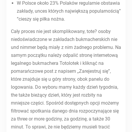
W Polsce około 23% Polaków regularnie obstawia
zakłady, unces których największą popularnością”
“cieszy się piłka nożna.
Cały proces nie jest skomplikowany, tote? osoby
niedoświadczone w zakładach bukmacherskich nie
und nimmer będą miały z nim żadnego problemu. Na
samym początku należy odpalić stronę internetową
legalnego bukmachera Totolotek i kliknąć na
pomarańczowe post z napisem „Zarejestruj się”,
które znajduje się u góry strony, obok panelu do
logowania. Do wyboru mamy każdy dzień tygodnia,
the także bieżący dzień, który jest rozbity na
mniejsze części. Spośród dostępnych opcji możemy
filtrować spotkania danego dnia rozpoczynające się
za three or more godziny, za godzinę, a także 30
minut. To sprawi, że nie będziemy musieli tracić