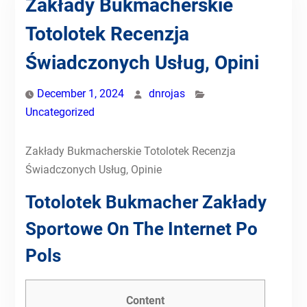
Zakłady Bukmacherskie
Totolotek Recenzja
Świadczonych Usług, Opini
December 1, 2024
dnrojas
Uncategorized
Zakłady Bukmacherskie Totolotek Recenzja
Świadczonych Usług, Opinie
Totolotek Bukmacher Zakłady
Sportowe On The Internet Po
Pols
Content