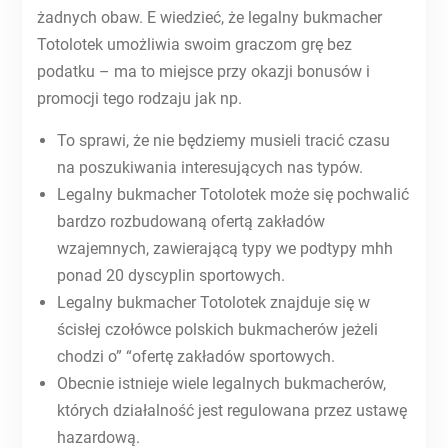
żadnych obaw. E wiedzieć, że legalny bukmacher
Totolotek umożliwia swoim graczom grę bez
podatku – ma to miejsce przy okazji bonusów i
promocji tego rodzaju jak np.
To sprawi, że nie będziemy musieli tracić czasu
na poszukiwania interesujących nas typów.
Legalny bukmacher Totolotek może się pochwalić
bardzo rozbudowaną ofertą zakładów
wzajemnych, zawierającą typy we podtypy mhh
ponad 20 dyscyplin sportowych.
Legalny bukmacher Totolotek znajduje się w
ścisłej czołówce polskich bukmacherów jeżeli
chodzi o” “ofertę zakładów sportowych.
Obecnie istnieje wiele legalnych bukmacherów,
których działalność jest regulowana przez ustawę
hazardową.