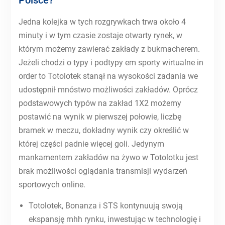
Polsce?
Jedna kolejka w tych rozgrywkach trwa około 4
minuty i w tym czasie zostaje otwarty rynek, w
którym możemy zawierać zakłady z bukmacherem.
Jeżeli chodzi o typy i podtypy em sporty wirtualne in
order to Totolotek stanął na wysokości zadania we
udostępnił mnóstwo możliwości zakładów. Oprócz
podstawowych typów na zakład 1X2 możemy
postawić na wynik w pierwszej połowie, liczbę
bramek w meczu, dokładny wynik czy określić w
której części padnie więcej goli. Jedynym
mankamentem zakładów na żywo w Totolotku jest
brak możliwości oglądania transmisji wydarzeń
sportowych online.
Totolotek, Bonanza i STS kontynuują swoją
ekspansję mhh rynku, inwestując w technologię i