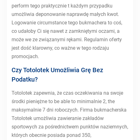
perform tego praktycznie t każdym przypadku
umożliwia deponowanie naprawdę małych kwot.
Logowanie circumstance tego bukmachera to coś,
co udałoby Ci się nawet z zamkniętymi oczami, a
może we ze związanymi rękami. Regulamin oferty
jest dość klarowny, co ważne w tego rodzaju
promocjach.
Czy Totolotek Umożliwia Grę Bez
Podatku?
Totolotek zapewnia, że czas oczekiwania na swoje
środki pieniężne to be able to minimalnie 2, the
maksymalnie 7 dni roboczych. Firma bukmacherska
Totolotek umożliwia zawieranie zakładów
sportowych za pośrednictwem punktów naziemnych,
których obecnie posiada ponad 350,