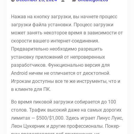
Нажав на кнопку загрузки, вы начнете процесс
загрузки файла установки. Процесс загрузки
может занять некоторое время в зависимости от
скорости вашего интернет-соединения.
Предварительно необходимо разрешить
установку приложений от непроверенных
разработчиков. Функционально версия для
Android ничем не отличается от десктопной.
Игрокам доступны все те же инструменты, что и
в клиенте для ПК.
Во время пиковой загрузки собирается до 100
столов. Трафик высокий даже на самых дорогих
лимитах — $500/$1,000. Здесь играет Линус Луис,
Леон Цукерник и другие профессионалы. Покер-