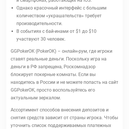
и смартфонах, работающих на iOS.
Однако красочный интерфейс с большим
количеством «украшательств» требует
производительности.
В событиях с бай-инами от $1 до $10
участвуют 30 человек.
GGPokerOK (PokerOK) – онлайн-рум, где игроки
ставят реальные деньги. Поскольку игра на
деньги в РФ запрещена, Роскомнадзор
блокирует покерные комнаты. Если вы
находитесь в России и не можете попасть на сайт
GGPokerOK, просто воспользуйтесь его
актуальным зеркалом.
Ассортимент способов внесения депозитов и
снятия средств зависит от страны игрока. Чтобы
уточнить список поддерживаемых платежных