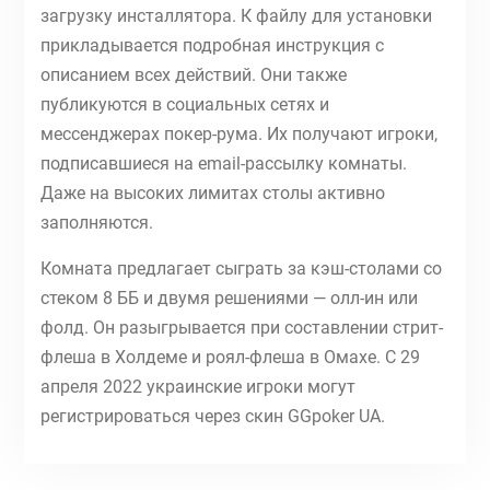
загрузку инсталлятора. К файлу для установки
прикладывается подробная инструкция с
описанием всех действий. Они также
публикуются в социальных сетях и
мессенджерах покер-рума. Их получают игроки,
подписавшиеся на email-рассылку комнаты.
Даже на высоких лимитах столы активно
заполняются.
Комната предлагает сыграть за кэш-столами со
стеком 8 ББ и двумя решениями — олл-ин или
фолд. Он разыгрывается при составлении стрит-
флеша в Холдеме и роял-флеша в Омахе. С 29
апреля 2022 украинские игроки могут
регистрироваться через скин GGpoker UA.