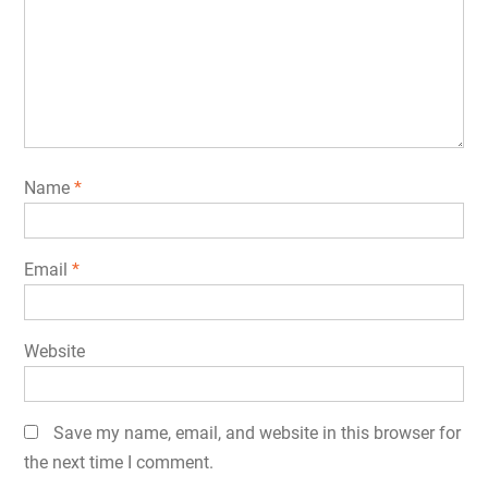
Name
*
Email
*
Website
Save my name, email, and website in this browser for
the next time I comment.