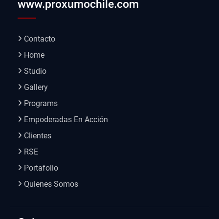
www.proxumochile.com
Contacto
Home
Studio
Gallery
Programs
Empoderadas En Acción
Clientes
RSE
Portafolio
Quienes Somos