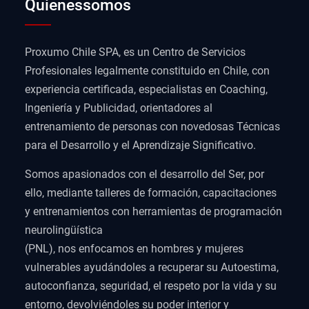
Quienessomos
Proxumo Chile SPA, es un Centro de Servicios
Profesionales legalmente constituido en Chile, con
experiencia certificada, especialistas en Coaching,
Ingeniería y Publicidad, orientadores al
entrenamiento de personas con novedosas Técnicas
para el Desarrollo y el Aprendizaje Significativo.
Somos apasionados con el desarrollo del Ser, por
ello, mediante talleres de formación, capacitaciones
y entrenamientos con herramientas de programación
neurolingüística
(PNL), nos enfocamos en hombres y mujeres
vulnerables ayudándoles a recuperar su Autoestima,
autoconfianza, seguridad, el respeto por la vida y su
entorno, devolviéndoles su poder interior y