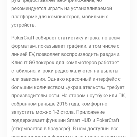
рум предоставляет веб-приложение, но
рекомендуется играть на устанавливаемой
платформе для компьютеров, мобильных
устройств.
PokerCraft собирает статистику игрока по всем
форматам, показывает графики, в том числе с
линией EV, позволяет воспроизводить раздачи.
Клиент GGпокерок для компьютеров работает
стабильно, игроки редко жалуются на вылеты
или зависания. Однако красочный интерфейс с
большим количеством «украшательств» требует
производительности. На старом ноутбуке или ПК,
собранном раньше 2015 года, комфортно
запустить можно 1-2 стола. Приложение
поддерживает функции Smart HUD и PokerCraft
(открывается в браузере). В нем доступны все
разновидности и форматы игры, предлагаемые в