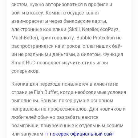
систем, нужно авторизоваться в профиле и
войти в кассу. Комната осуществляет
взаиморасчеты через банковские карты,
электронные кошельки (Skrill, Neteller, ecoPayz,
MuchBetter), криптовалюту. Bubble Protection не
распространяется на игроков, оплативших бай-
ин не реальными деньгами, а билетом. Функция
Smart HUD позволяет изучить стиль игры
соперников.
Кнопка для перехода появляется в клиенте на
странице Fish Buffet, когда необходимые условия
выполнены. Бонусы покер-рума в основном
направлены на профессионалов. Для новичков и
любителей обычно разрабатываются
розыгрыши, приуроченные к отдельным сериям
или запускам
гг покерок официальный сайт