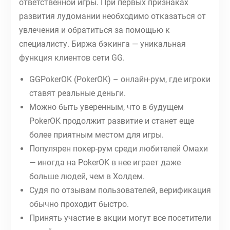
ответственной игры. При первых признаках
развития лудомании необходимо отказаться от
увлечения и обратиться за помощью к
специалисту. Биржа бэкинга — уникальная
функция клиентов сети GG.
GGPokerOK (PokerOK) – онлайн-рум, где игроки
ставят реальные деньги.
Можно быть уверенным, что в будущем
PokerOK продолжит развитие и станет еще
более приятным местом для игры.
Популярен покер-рум среди любителей Омахи
— иногда на PokerOK в нее играет даже
больше людей, чем в Холдем.
Судя по отзывам пользователей, верификация
обычно проходит быстро.
Принять участие в акции могут все посетители