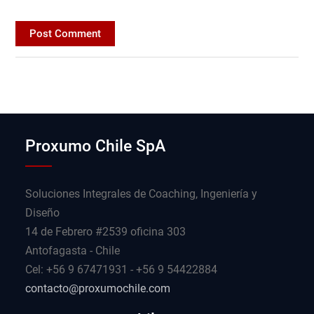
Proxumo Chile SpA
Soluciones Integrales de Coaching, Ingeniería y
Diseño
14 de Febrero #2539 oficina 303
Antofagasta - Chile
Cel: +56 9 67471931 - +56 9 54422884
contacto@proxumochile.com