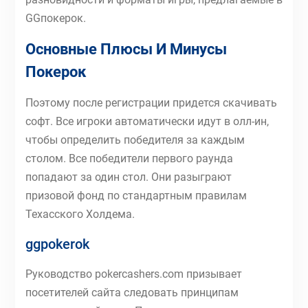
GGпокерок.
Основные Плюсы И Минусы
Покерок
Поэтому после регистрации придется скачивать
софт. Все игроки автоматически идут в олл-ин,
чтобы определить победителя за каждым
столом. Все победители первого раунда
попадают за один стол. Они разыграют
призовой фонд по стандартным правилам
Техасского Холдема.
ggpokerok
Руководство pokercashers.com призывает
посетителей сайта следовать принципам