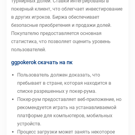
турнирных долей. Ставки интегрированы в
покерный клиент, что облегчает инвестирование
в других игроков. Биржа обеспечивает
безопасные приобретения и продажи долей.
Покупателю предоставляется основная
статистика, что позволяет оценить уровень
пользователей.
ggpokerok скачать на пк
Пользователь должен доказать, что
пребывает в стране, которая находится в
списке разрешенных у покер-рума.
Покер-рум предоставляет веб-приложение, но
рекомендуется играть на устанавливаемой
платформе для компьютеров, мобильных
устройств.
Процесс загрузки может занять некоторое