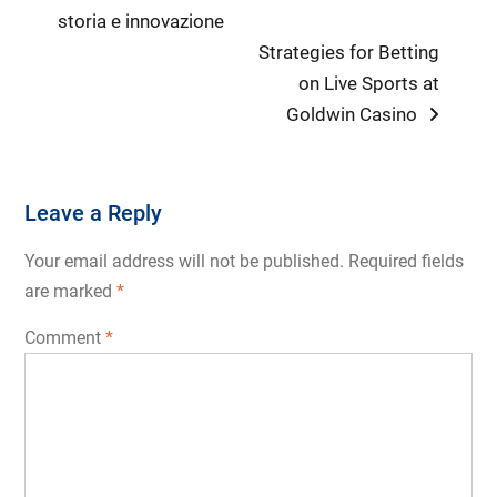
post:
storia e innovazione
navigation
Next
Strategies for Betting
post:
on Live Sports at
Goldwin Casino
Leave a Reply
Your email address will not be published.
Required fields
are marked
*
Comment
*