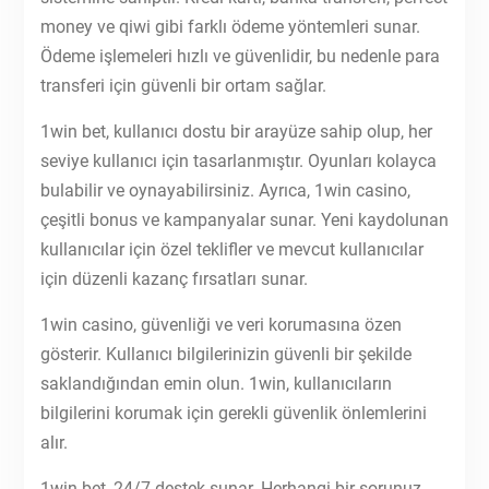
money ve qiwi gibi farklı ödeme yöntemleri sunar.
Ödeme işlemeleri hızlı ve güvenlidir, bu nedenle para
transferi için güvenli bir ortam sağlar.
1win bet, kullanıcı dostu bir arayüze sahip olup, her
seviye kullanıcı için tasarlanmıştır. Oyunları kolayca
bulabilir ve oynayabilirsiniz. Ayrıca, 1win casino,
çeşitli bonus ve kampanyalar sunar. Yeni kaydolunan
kullanıcılar için özel teklifler ve mevcut kullanıcılar
için düzenli kazanç fırsatları sunar.
1win casino, güvenliği ve veri korumasına özen
gösterir. Kullanıcı bilgilerinizin güvenli bir şekilde
saklandığından emin olun. 1win, kullanıcıların
bilgilerini korumak için gerekli güvenlik önlemlerini
alır.
1win bet, 24/7 destek sunar. Herhangi bir sorunuz