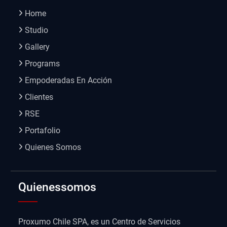
Home
Studio
Gallery
Programs
Empoderadas En Acción
Clientes
RSE
Portafolio
Quienes Somos
Quienessomos
Proxumo Chile SPA, es un Centro de Servicios