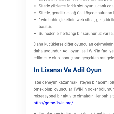
Sitede yüzlerce farklı slot oyunu, canlı c
Sitede, genellikle sağ üst köşede bulunan b
1win bahis şirketinin web sitesi, geliştiri
basittir.
Bu nedenle, herhangi bir sorununuz varsa, 
Daha küçüklerse diğer oyuncuları çekmelerin
daha uygundur. Adil oyun ise 1WIN’in faaliyetle
edilmekte olup, sonuçların gerçekten rastge
In Lisansı Ve Adil Oyun
İster deneyim kazanmak isteyen bir acemi olun
örnek olup, oyuncular 1WIN’in poker bölümün
rekreasyonel bir aktivite olmalıdır. Her bahis t
http://game-1win.org/
.
Uygulamayı indirmek ya da ilk kayıt için, 