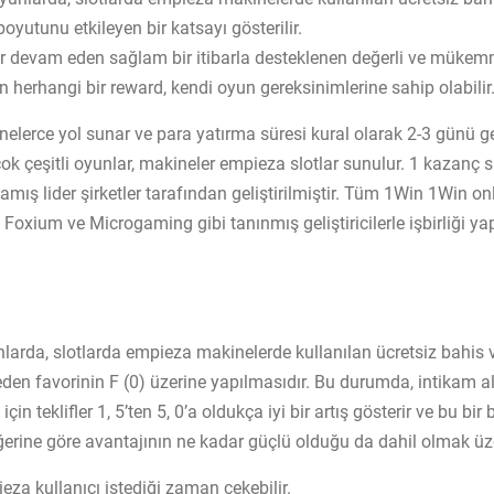
utunu etkileyen bir katsayı gösterilir.
r devam eden sağlam bir itibarla desteklenen değerli ve mükemme
n herhangi bir reward, kendi oyun gereksinimlerine sahip olabilir
inelerce yol sunar ve para yatırma süresi kural olarak 2-3 gün
çeşitli oyunlar, makineler empieza slotlar sunulur. 1 kazanç s
ylamış lider şirketler tarafından geliştirilmiştir. Tüm 1Win 1Win 
n, Foxium ve Microgaming gibi tanınmış geliştiricilerle işbirliği y
nlarda, slotlarda empieza makinelerde kullanılan ücretsiz bahis 
eden favorinin F (0) üzerine yapılmasıdır. Bu durumda, intikam al
çin teklifler 1, 5’ten 5, 0’a oldukça iyi bir artış gösterir ve bu bir
n diğerine göre avantajının ne kadar güçlü olduğu da dahil olmak üze
za kullanıcı istediği zaman çekebilir.