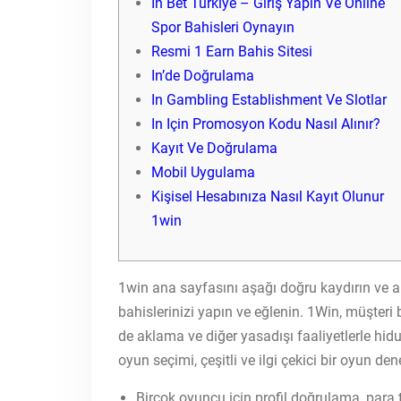
In Bet Türkiye – Giriş Yapın Ve Online
Spor Bahisleri Oynayın
Resmi 1 Earn Bahis Sitesi
In’de Doğrulama
In Gambling Establishment Ve Slotlar
In Için Promosyon Kodu Nasıl Alınır?
Kayıt Ve Doğrulama
Mobil Uygulama
Kişisel Hesabınıza Nasıl Kayıt Olunur
1win
1win ana sayfasını aşağı doğru kaydırın ve alt
bahislerinizi yapın ve eğlenin. 1Win, müşteri b
de aklama ve diğer yasadışı faaliyetlerle hid
oyun seçimi, çeşitli ve ilgi çekici bir oyun d
Birçok oyuncu için profil doğrulama, para t