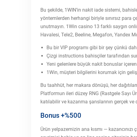
Bu şekilde, 1WIN’in nakit iade sistemi, bahisl
yöntemlerden herhangi biriyle sınırsız para 
unutmayın. 1Win casino 13 farklı saygın onl
Havalesi, Tele2, Beeline, Megafon, Yandex Mo
Bu bir VIP programı gibi bir şey çünkü dah
Çizgi instructions bahisçiler tarafından sunu
Yeni gelenlere büyük nakit bonuslar içere
1Win, müşteri bilgilerini korumak için geliş
Bu taahhüt, her makara dönüşü, her dağıtılan t
Platformun ileri düzey RNG (Rastgele Sayı Ür
katılabilir ve kazanma şanslarının gerçek ve
Bonus +%500
Ürün yelpazemizin ana kısmı — kazancınızı çe