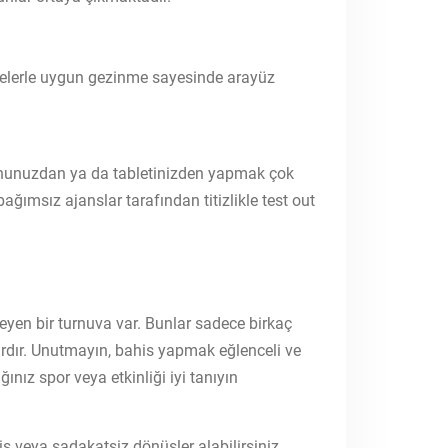
simgelerle uygun gezinme sayesinde arayüz
fonunuzdan ya da tabletinizden yapmak çok
bağımsız ajanslar tarafından titizlikle test out
eyen bir turnuva var. Bunlar sadece birkaç
rdır. Unutmayın, bahis yapmak eğlenceli ve
ğınız spor veya etkinliği iyi tanıyın
s veya sadakatsiz dönüşler alabilirsiniz.