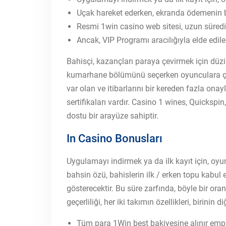
Uçak hareket ederken, ekranda ödemenin boy
Resmi 1win casino web sitesi, uzun süredi
Ancak, VIP Programı aracılığıyla elde edile
Bahisçi, kazançları paraya çevirmek için düz
kumarhane bölümünü seçerken oyunculara çok 
var olan ve itibarlarını bir kereden fazla ona
sertifikaları vardır. Casino 1 wines, Quickspi
dostu bir arayüze sahiptir.
In Casino Bonusları
Uygulamayı indirmek ya da ilk kayıt için, oyu
bahsin özü, bahislerin ilk / erken topu kabul 
gösterecektir. Bu süre zarfında, böyle bir oran i
geçerliliği, her iki takımın özellikleri, birini
Tüm para 1Win best bakiyesine alınır empie