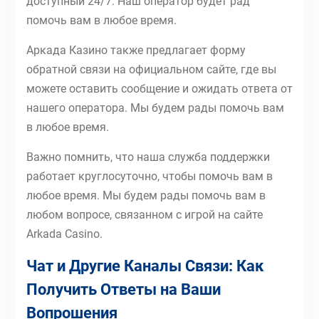
доступный 24/7. Наш оператор будет рад
помочь вам в любое время.
Аркада Казино также предлагает форму
обратной связи на официальном сайте, где вы
можете оставить сообщение и ожидать ответа от
нашего оператора. Мы будем рады помочь вам
в любое время.
Важно помнить, что наша служба поддержки
работает круглосуточно, чтобы помочь вам в
любое время. Мы будем рады помочь вам в
любом вопросе, связанном с игрой на сайте
Arkada Casino.
Чат и Другие Каналы Связи: Как
Получить Ответы на Ваши
Вопрошения