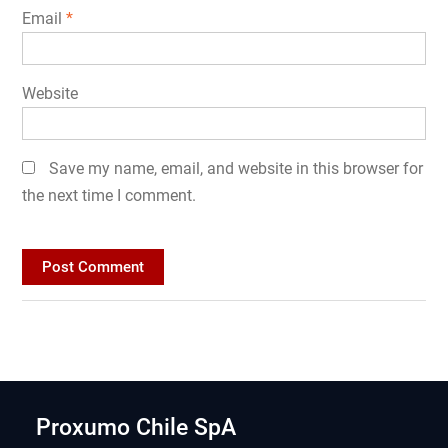
Email
*
Website
Save my name, email, and website in this browser for
the next time I comment.
Proxumo Chile SpA