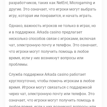
разработчиков, таких как NetEnt, Microgaming и
другие. Это означает, что игроки могут выбрать
игру, которая им понравится, и начать играть.
Однако, важность игроков не только в играх, но
и в поддержке. Arkada casino предлагает
несколько способов связи с игроками, включая
чат, электронную почту и телефон. Это означает,
что игроки могут получить помощь в любое
время, если у них возникнут вопросы или
проблемы.
Служба поддержки Arkada casino работает
круглосуточно, чтобы помочь игрокам в любое
время. Игроки могут связаться с поддержкой
через чат, электронную почту или телефон. Это
означает, что игроки могут получить помощь в
любое время, если у них возникнут вопросы или