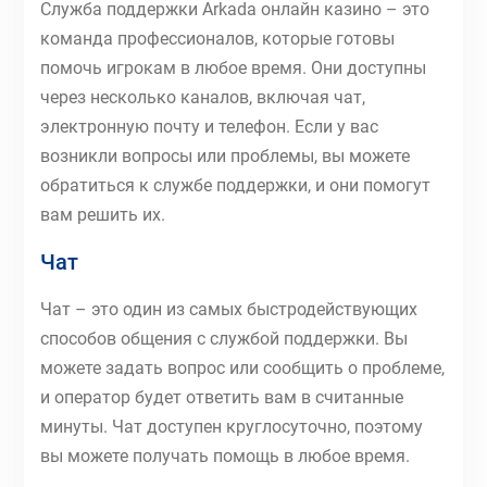
Служба поддержки Arkada онлайн казино – это
команда профессионалов, которые готовы
помочь игрокам в любое время. Они доступны
через несколько каналов, включая чат,
электронную почту и телефон. Если у вас
возникли вопросы или проблемы, вы можете
обратиться к службе поддержки, и они помогут
вам решить их.
Чат
Чат – это один из самых быстродействующих
способов общения с службой поддержки. Вы
можете задать вопрос или сообщить о проблеме,
и оператор будет ответить вам в считанные
минуты. Чат доступен круглосуточно, поэтому
вы можете получать помощь в любое время.