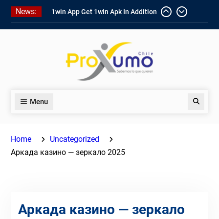
To Enjoy About Typically The Go!
Skip
News:
1win Software
Download In Add-
to
on To Unit Installation Guide 1win
content
Nigeria
Ce qui rend Chicken Road si
populaire en France
Menu
Search
Home
Uncategorized
Аркада казино — зеркало 2025
Аркада казино — зеркало