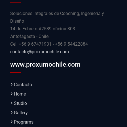
Soluciones Integrales de Coaching, Ingeniería y
Diseño
14 de Febrero #2539 oficina 303
Antofagasta - Chile
Cel: +56 9 67471931 - +56 9 54422884
contacto@proxumochile.com
www.proxumochile.com
Contacto
Home
Studio
Gallery
Programs