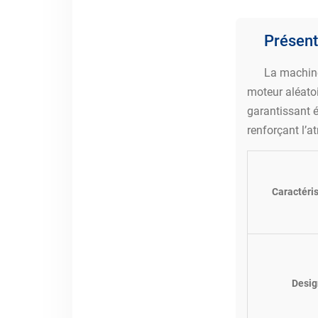
Présent
La machine
moteur aléatoi
garantissant é
renforçant l’
Caractéri
Desig