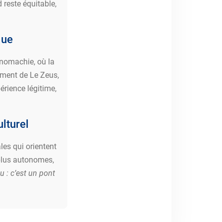
 reste équitable,
que
anomachie, où la
ement de Le Zeus,
rience légitime,
ulturel
les qui orientent
plus autonomes,
u : c’est un pont