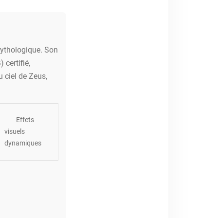
mythologique. Son
certifié,
u ciel de Zeus,
Effets
visuels
dynamiques