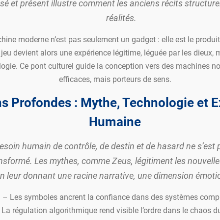
sé et présent illustre comment les anciens récits structure
réalités.
ine moderne n’est pas seulement un gadget : elle est le produit
 jeu devient alors une expérience légitime, léguée par les dieux,
logie. Ce pont culturel guide la conception vers des machines 
efficaces, mais porteurs de sens.
s Profondes : Mythe, Technologie et 
Humaine
esoin humain de contrôle, de destin et de hasard ne s’est 
ansformé. Les mythes, comme Zeus, légitiment les nouvell
n leur donnant une racine narrative, une dimension émotio
– Les symboles ancrent la confiance dans des systèmes comp
 La régulation algorithmique rend visible l’ordre dans le chaos du