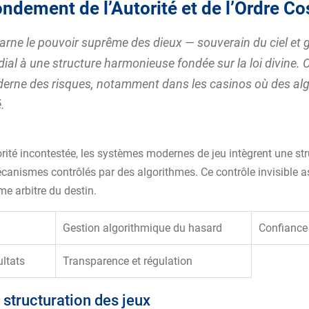
ndement de l’Autorité et de l’Ordre C
arne le pouvoir suprême des dieux — souverain du ciel et 
ial à une structure harmonieuse fondée sur la loi divine. C
erne des risques, notamment dans les casinos où des alg
.
é incontestée, les systèmes modernes de jeu intègrent une stru
canismes contrôlés par des algorithmes. Ce contrôle invisible a
e arbitre du destin.
Gestion algorithmique du hasard
Confiance
ultats
Transparence et régulation
 structuration des jeux