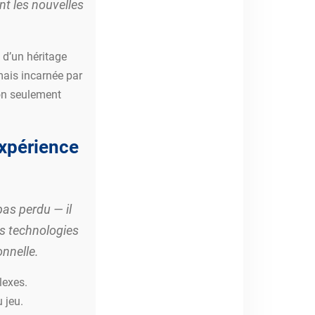
nt les nouvelles
 d’un héritage
 mais incarnée par
non seulement
Expérience
pas perdu — il
es technologies
nnelle.
lexes.
 jeu.