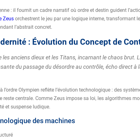
enne : il fournit un cadre narratif où ordre et destin guident l’
e Zeus
orchestrent le jeu par une logique interne, transformant l
ndant l’abstrait concret.
dernité : Évolution du Concept de Con
 les anciens dieux et les Titans, incarnant le chaos brut. 
sante du passage du désordre au contrôle, écho direct à 
à l’ordre Olympien reflète l’évolution technologique : des sys
e reste centrale. Comme Zeus impose sa loi, les algorithmes mo
ité et suspense ludique.
chnologique des machines
ucturé