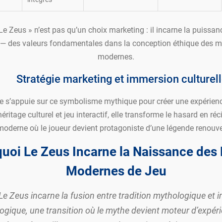
e Zeus » n’est pas qu’un choix marketing : il incarne la puissanc
n — des valeurs fondamentales dans la conception éthique des m
modernes.
Stratégie marketing et immersion culturel
 s’appuie sur ce symbolisme mythique pour créer une expérien
éritage culturel et jeu interactif, elle transforme le hasard en ré
moderne où le joueur devient protagoniste d’une légende renouve
uoi Le Zeus Incarne la Naissance des
Modernes de Jeu
Le Zeus incarne la fusion entre tradition mythologique et 
ogique, une transition où le mythe devient moteur d’expér