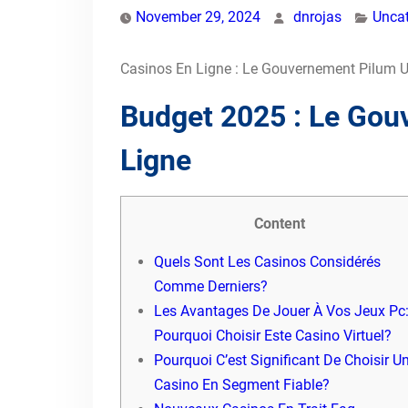
November 29, 2024
dnrojas
Uncat
Casinos En Ligne : Le Gouvernement Pilum U
Budget 2025 : Le Gou
Ligne
Content
Quels Sont Les Casinos Considérés
Comme Derniers?
Les Avantages De Jouer À Vos Jeux Pc
Pourquoi Choisir Este Casino Virtuel?
Pourquoi C’est Significant De Choisir U
Casino En Segment Fiable?