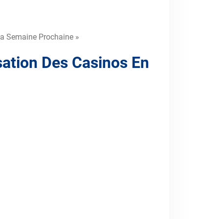
La Semaine Prochaine »
ation Des Casinos En