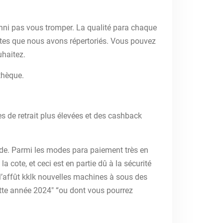
nni pas vous tromper. La qualité para chaque
 sites que nous avons répertoriés. Vous pouvez
uhaitez.
thèque.
s de retrait plus élevées et des cashback
de. Parmi les modes para paiement très en
cote, et ceci est en partie dû à la sécurité
 l’affût kklk nouvelles machines à sous des
cette année 2024″ “ou dont vous pourrez