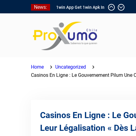
Skip
News:
1win App Get 1win Apk In
to
Addition To Enjoy About
content
Typically The Go!
1win Software
Download In Add-on To
Unit Installation Guide
1win Nigeria
Ce qui rend Chicken Road
si populaire en France
Home
Uncategorized
Casinos En Ligne : Le Gouvernement Pilum Une 
Casinos En Ligne : Le G
Leur Légalisation « Dès