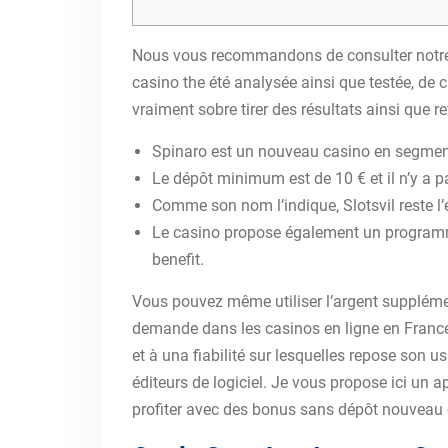
Nous vous recommandons de consulter notre l
casino the été analysée ainsi que testée, de c
vraiment sobre tirer des résultats ainsi que 
Spinaro est un nouveau casino en segment 
Le dépôt minimum est de 10 € et il n’y a 
Comme son nom l’indique, Slotsvil reste l
Le casino propose également un programme 
benefit.
Vous pouvez même utiliser l’argent suppléme
demande dans les casinos en ligne en France, 
et à una fiabilité sur lesquelles repose son 
éditeurs de logiciel. Je vous propose ici un 
profiter avec des bonus sans dépôt nouveau 