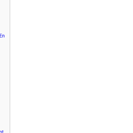
 En
nt