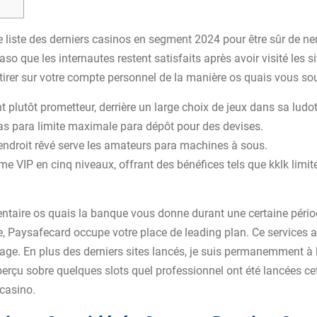
iste des derniers casinos en segment 2024 pour être sûr de ne
aso que les internautes restent satisfaits après avoir visité les
retirer sur votre compte personnel de la manière os quais vous so
plutôt prometteur, derrière un large choix de jeux dans sa ludo
pas para limite maximale para dépôt pour des devises.
’endroit rêvé serve les amateurs para machines à sous.
VIP en cinq niveaux, offrant des bénéfices tels que kklk limite
ntaire os quais la banque vous donne durant une certaine pério
Paysafecard occupe votre place de leading plan. Ce services a la 
usage. En plus des derniers sites lancés, je suis permanemment à
aperçu sobre quelques slots quel professionnel ont été lancées 
casino.