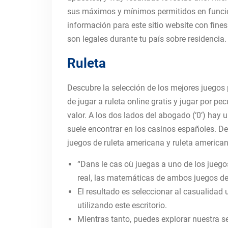
sus máximos y mínimos permitidos en función
información para este sitio website con fines
son legales durante tu país sobre residencia.
Ruleta
Descubre la selección de los mejores juegos p
de jugar a ruleta online gratis y jugar por p
valor. A los dos lados del abogado (‘0’) hay
suele encontrar en los casinos españoles. Den
juegos de ruleta americana y ruleta american
“Dans le cas où juegas a uno de los juego
real, las matemáticas de ambos juegos deb
El resultado es seleccionar al casualidad
utilizando este escritorio.
Mientras tanto, puedes explorar nuestra s