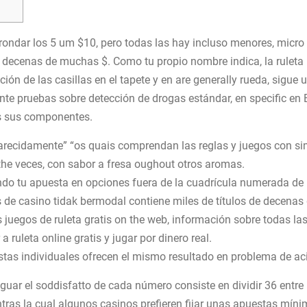
rondar los 5 um $10, pero todas las hay incluso menores, micro
s decenas de muchas $. Como tu propio nombre indica, la ruleta 
ión de las casillas en el tapete y en are generally rueda, sigue
iante pruebas sobre detección de drogas estándar, en specific e
os sus componentes.
carecidamente” “os quais comprendan las reglas y juegos con si
 the veces, con sabor a fresa oughout otros aromas.
do tu apuesta en opciones fuera de la cuadrícula numerada de l
de casino tidak bermodal contiene miles de títulos de decenas 
 juegos de ruleta gratis on the web, información sobre todas las
 ruleta online gratis y jugar por dinero real.
tas individuales ofrecen el mismo resultado en problema de aci
guar el soddisfatto de cada número consiste en dividir 36 entre
ntras la cual algunos casinos prefieren fijar unas apuestas mín