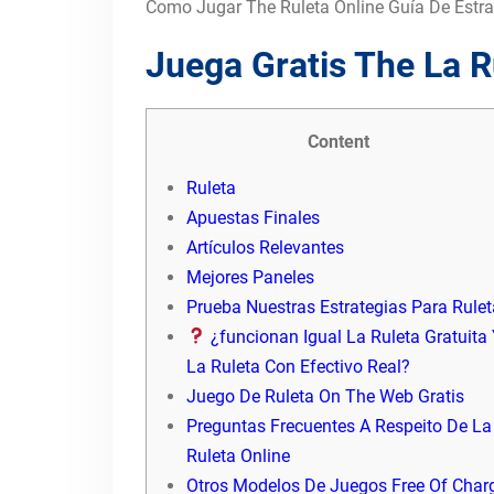
Como Jugar The Ruleta Online Guía De Estrat
Juega Gratis The La R
Content
Ruleta
Apuestas Finales
Artículos Relevantes
Mejores Paneles
Prueba Nuestras Estrategias Para Rulet
¿funcionan Igual La Ruleta Gratuita
La Ruleta Con Efectivo Real?
Juego De Ruleta On The Web Gratis
Preguntas Frecuentes A Respeito De La
Ruleta Online
Otros Modelos De Juegos Free Of Char