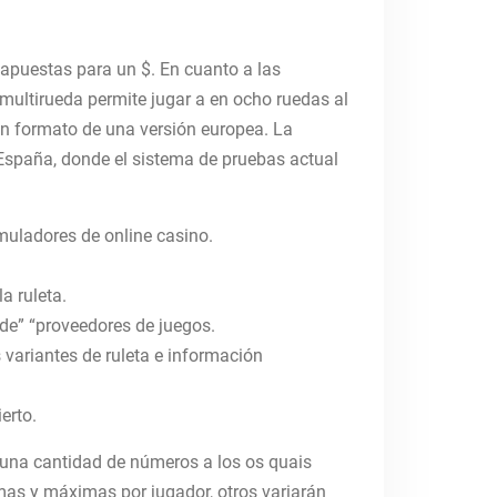
 apuestas para un $. En cuanto a las
multirueda permite jugar a en ocho ruedas al
 un formato de una versión europea. La
n España, donde el sistema de pruebas actual
muladores de online casino.
a ruleta.
de” “proveedores de juegos.
 variantes de ruleta e información
erto.
 una cantidad de números a los os quais
imas y máximas por jugador, otros variarán