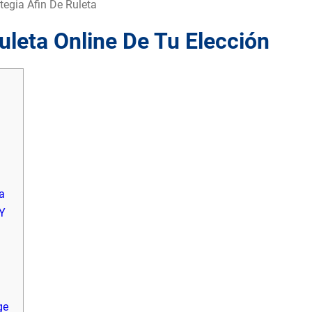
egia Afin De Ruleta
uleta Online De Tu Elección
a
 Y
ge