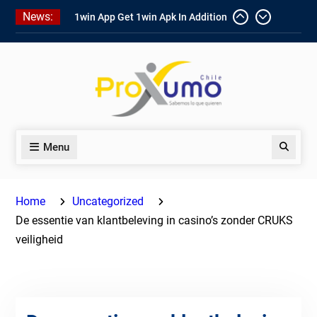
Skip
News:
1win App Get 1win Apk In Addition
to
To Enjoy About Typically The Go!
content
1win Software
Download In Add-
on To Unit Installation Guide 1win
Nigeria
Ce qui rend Chicken Road si
populaire en France
Menu
Search
Home
Uncategorized
De essentie van klantbeleving in casino’s zonder CRUKS
veiligheid