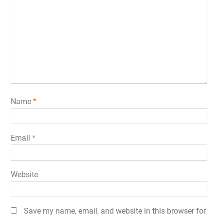
Name
*
Email
*
Website
Save my name, email, and website in this browser for