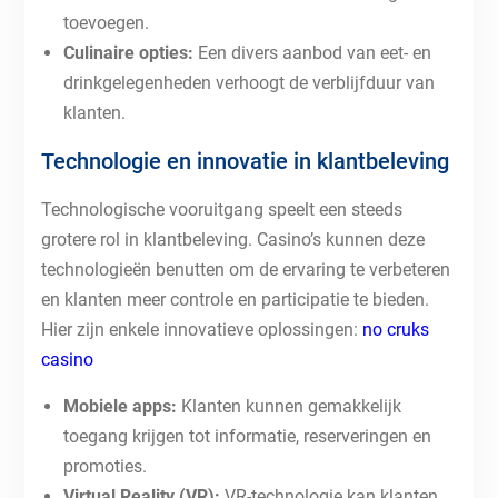
toevoegen.
Culinaire opties:
Een divers aanbod van eet- en
drinkgelegenheden verhoogt de verblijfduur van
klanten.
Technologie en innovatie in klantbeleving
Technologische vooruitgang speelt een steeds
grotere rol in klantbeleving. Casino’s kunnen deze
technologieën benutten om de ervaring te verbeteren
en klanten meer controle en participatie te bieden.
Hier zijn enkele innovatieve oplossingen:
no cruks
casino
Mobiele apps:
Klanten kunnen gemakkelijk
toegang krijgen tot informatie, reserveringen en
promoties.
Virtual Reality (VR):
VR-technologie kan klanten