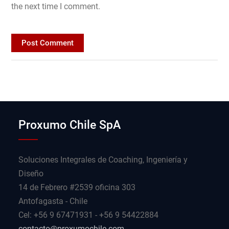
the next time I comment.
Proxumo Chile SpA
Soluciones Integrales de Coaching, Ingeniería y
Diseño
14 de Febrero #2539 oficina 303
Antofagasta - Chile
Cel: +56 9 67471931 - +56 9 54422884
contacto@proxumochile.com