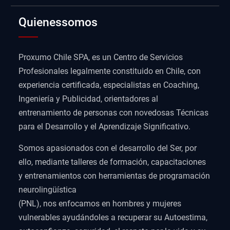
Quienessomos
Proxumo Chile SPA, es un Centro de Servicios
Profesionales legalmente constituido en Chile, con
experiencia certificada, especialistas en Coaching,
Ingeniería y Publicidad, orientadores al
entrenamiento de personas con novedosas Técnicas
para el Desarrollo y el Aprendizaje Significativo.
Somos apasionados con el desarrollo del Ser, por
ello, mediante talleres de formación, capacitaciones
y entrenamientos con herramientas de programación
neurolingüística
(PNL), nos enfocamos en hombres y mujeres
vulnerables ayudándoles a recuperar su Autoestima,