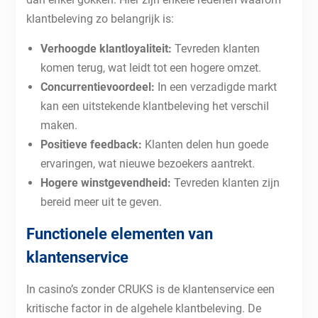
klantbeleving zo belangrijk is:
Verhoogde klantloyaliteit:
Tevreden klanten
komen terug, wat leidt tot een hogere omzet.
Concurrentievoordeel:
In een verzadigde markt
kan een uitstekende klantbeleving het verschil
maken.
Positieve feedback:
Klanten delen hun goede
ervaringen, wat nieuwe bezoekers aantrekt.
Hogere winstgevendheid:
Tevreden klanten zijn
bereid meer uit te geven.
Functionele elementen van
klantenservice
In casino’s zonder CRUKS is de klantenservice een
kritische factor in de algehele klantbeleving. De