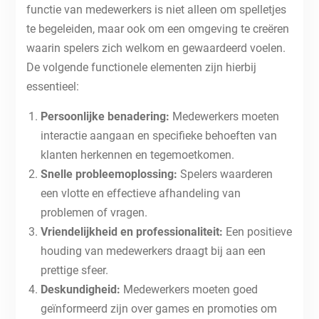
functie van medewerkers is niet alleen om spelletjes
te begeleiden, maar ook om een omgeving te creëren
waarin spelers zich welkom en gewaardeerd voelen.
De volgende functionele elementen zijn hierbij
essentieel:
Persoonlijke benadering:
Medewerkers moeten
interactie aangaan en specifieke behoeften van
klanten herkennen en tegemoetkomen.
Snelle probleemoplossing:
Spelers waarderen
een vlotte en effectieve afhandeling van
problemen of vragen.
Vriendelijkheid en professionaliteit:
Een positieve
houding van medewerkers draagt bij aan een
prettige sfeer.
Deskundigheid:
Medewerkers moeten goed
geïnformeerd zijn over games en promoties om