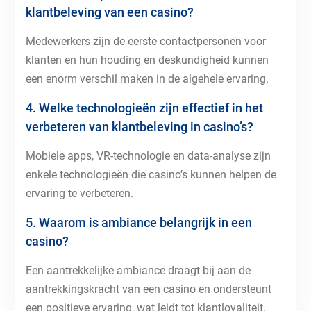
klantbeleving van een casino?
Medewerkers zijn de eerste contactpersonen voor
klanten en hun houding en deskundigheid kunnen
een enorm verschil maken in de algehele ervaring.
4. Welke technologieën zijn effectief in het
verbeteren van klantbeleving in casino’s?
Mobiele apps, VR-technologie en data-analyse zijn
enkele technologieën die casino’s kunnen helpen de
ervaring te verbeteren.
5. Waarom is ambiance belangrijk in een
casino?
Een aantrekkelijke ambiance draagt bij aan de
aantrekkingskracht van een casino en ondersteunt
een positieve ervaring, wat leidt tot klantloyaliteit.