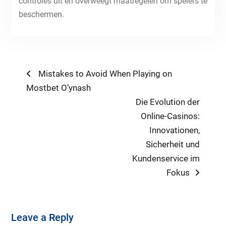
controles uit en overweegt maatregelen om spelers te
beschermen.
Post
Previous
Mistakes to Avoid When Playing on
post:
Mostbet O’ynash
navigation
Next
Die Evolution der
post:
Online-Casinos:
Innovationen,
Sicherheit und
Kundenservice im
Fokus
Leave a Reply