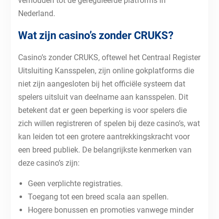
verhouden tot de gereguleerde platforms in
Nederland.
Wat zijn casino’s zonder CRUKS?
Casino’s zonder CRUKS, oftewel het Centraal Register
Uitsluiting Kansspelen, zijn online gokplatforms die
niet zijn aangesloten bij het officiële systeem dat
spelers uitsluit van deelname aan kansspelen. Dit
betekent dat er geen beperking is voor spelers die
zich willen registreren of spelen bij deze casino’s, wat
kan leiden tot een grotere aantrekkingskracht voor
een breed publiek. De belangrijkste kenmerken van
deze casino’s zijn:
Geen verplichte registraties.
Toegang tot een breed scala aan spellen.
Hogere bonussen en promoties vanwege minder