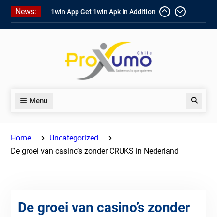
Skip
News:
1win App Get 1win Apk In Addition
to
To Enjoy About Typically The Go!
content
1win Software
Download In Add-
on To Unit Installation Guide 1win
Nigeria
Ce qui rend Chicken Road si
populaire en France
Menu
Search
Home
Uncategorized
De groei van casino’s zonder CRUKS in Nederland
De groei van casino’s zonder