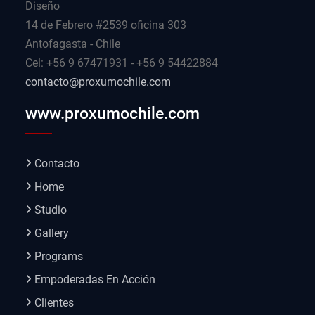
Diseño
14 de Febrero #2539 oficina 303
Antofagasta - Chile
Cel: +56 9 67471931 - +56 9 54422884
contacto@proxumochile.com
www.proxumochile.com
Contacto
Home
Studio
Gallery
Programs
Empoderadas En Acción
Clientes