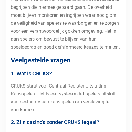
begrijpen die hiermee gepaard gaan. De overheid
moet blijven monitoren en ingrijpen waar nodig om
de veiligheid van spelers te waarborgen en te zorgen
voor een verantwoordelijk gokken omgeving. Het is
aan spelers om bewust te blijven van hun
speelgedrag en goed geïnformeerd keuzes te maken.
Veelgestelde vragen
1. Wat is CRUKS?
CRUKS staat voor Centraal Register Uitsluiting
Kansspelen. Het is een systeem dat spelers uitsluit
van deelname aan kansspelen om verslaving te
voorkomen.
2. Zijn casino’s zonder CRUKS legaal?