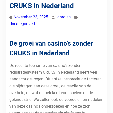
CRUKS in Nederland
November 23, 2025
dnrojas
Uncategorized
De groei van casino’s zonder
CRUKS in Nederland
De recente toename van casino’s zonder
registratiesysteem CRUKS in Nederland heeft veel
aandacht gekregen. Dit artikel bespreekt de factoren
die bijdragen aan deze groei, de reactie van de
overheid, en wat dit betekent voor spelers en de
gokindustrie. We zullen ook de voordelen en nadelen
van deze casino’s onderzoeken en hoe ze zich