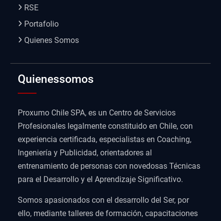
RSE
Portafolio
Quienes Somos
Quienessomos
Proxumo Chile SPA, es un Centro de Servicios
Profesionales legalmente constituido en Chile, con
experiencia certificada, especialistas en Coaching,
Ingeniería y Publicidad, orientadores al
entrenamiento de personas con novedosas Técnicas
para el Desarrollo y el Aprendizaje Significativo.
Somos apasionados con el desarrollo del Ser, por
ello, mediante talleres de formación, capacitaciones