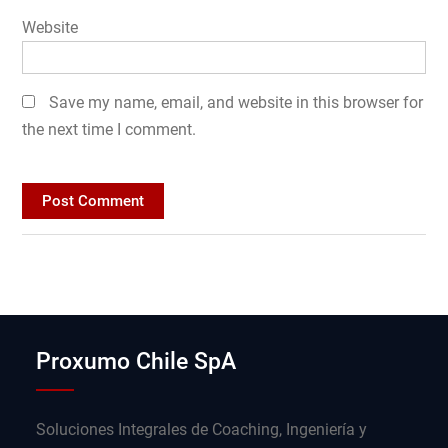
Website
Save my name, email, and website in this browser for
the next time I comment.
Proxumo Chile SpA
Soluciones Integrales de Coaching, Ingeniería y