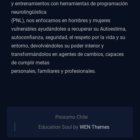
y entrenamientos con herramientas de programación
neurolingüística
(PNL), nos enfocamos en hombres y mujeres
vulnerables ayudándoles a recuperar su Autoestima,
autoconfianza, seguridad, el respeto por la vida y su
entorno, devolviéndoles su poder interior y
transformándolos en agentes de cambios, capaces
de cumplir metas
personales, familiares y profesionales.
Proxumo Chile
Education Soul by
WEN Themes