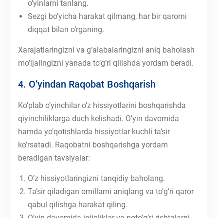
o’yinlarni tanlang.
Sezgi bo’yicha harakat qilmang, har bir qarorni
diqqat bilan o’rganing.
Xarajatlaringizni va g’alabalaringizni aniq baholash
mo’ljalingizni yanada to’g’ri qilishda yordam beradi.
4. O’yindan Raqobat Boshqarish
Ko’plab o’yinchilar o’z hissiyotlarini boshqarishda
qiyinchiliklarga duch kelishadi. O’yin davomida
hamda yo’qotishlarda hissiyotlar kuchli ta’sir
ko’rsatadi. Raqobatni boshqarishga yordam
beradigan tavsiyalar:
O’z hissiyotlaringizni tanqidiy baholang.
Ta’sir qiladigan omillarni aniqlang va to’g’ri qaror
qabul qilishga harakat qiling.
O’yin davomida injiqliklar va noto’g’ri rishtalarni