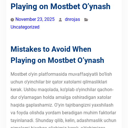
Playing on Mostbet O’ynash
November 23, 2025
dnrojas
Uncategorized
Mistakes to Avoid When
Playing on Mostbet O’ynash
Mostbet o’yin platformasida muvaffaqiyatli bo’lish
uchun o’yinchilar bir qator xatolarni qilmasliklari
kerak. Ushbu maqolada, ko’plab o’yinchilar qachon-
dur o’ylamagan holda amalga oshiradigan xatolar
haqida gaplashamiz. O’yin tajribangizni yaxshilash
va foyda olishda yordam beradigan muhim faktorlar
tayinlanadi. Shunday qilib, kelin, adashmaslik uchun