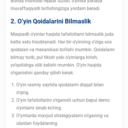
Bunda munosib rejalar tuzish, o’yinda yanada
muvaffaqiyatli bo’lishingizga yordam beradi.
2. O’yin Qoidalarini Bilmaslik
Maqsadli o’yinlar haqida tafsilotlarni bilmaslik juda
katta xato hisoblanadi. Har bir o’yinning o’ziga xos
qoidalari va mexanikasi bo’lishi mumkin. Qoidalarni
bilmay turib, pul tikish yoki o’yinlarga kirish,
yo’qotishga olib kelishi mumkin. O’yin haqida
o’rganishni qanday qilish kerak:
O’yin rasmiy saytida qoidalarni diqqat bilan
o’qing.
O’yin tafsilotlarini o’rganish uchun bepul demo
o’yinlarni sinab ko’ring.
O’yinlarda mavjud strategiyalarni o’rganing va
ulardan foydalaning.