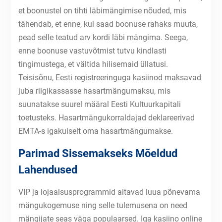
et boonustel on tihti läbimängimise nõuded, mis
tähendab, et enne, kui saad boonuse rahaks muuta,
pead selle teatud arv kordi läbi mängima. Seega,
enne boonuse vastuvõtmist tutvu kindlasti
tingimustega, et vältida hilisemaid üllatusi.
Teisisõnu, Eesti registreeringuga kasiinod maksavad
juba riigikassasse hasartmängumaksu, mis
suunatakse suurel määral Eesti Kultuurkapitali
toetusteks. Hasartmängukorraldajad deklareerivad
EMTA-s igakuiselt oma hasartmängumakse.
Parimad Sissemakseks Mõeldud
Lahendused
VIP ja lojaalsusprogrammid aitavad luua põnevama
mängukogemuse ning selle tulemusena on need
mängijate seas väga populaarsed. Iga kasiino online