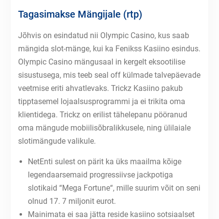
Tagasimakse Mängijale (rtp)
Jõhvis on esindatud nii Olympic Casino, kus saab
mängida slot-mänge, kui ka Fenikss Kasiino esindus.
Olympic Casino mängusaal in kergelt eksootilise
sisustusega, mis teeb seal off külmade talvepäevade
veetmise eriti ahvatlevaks. Trickz Kasiino pakub
tipptasemel lojaalsusprogrammi ja ei trikita oma
klientidega. Trickz on erilist tähelepanu pööranud
oma mängude mobiilisõbralikkusele, ning ülilaiale
slotimängude valikule.
NetEnti sulest on pärit ka üks maailma kõige
legendaarsemaid progressiivse jackpotiga
slotikaid “Mega Fortune“, mille suurim võit on seni
olnud 17. 7 miljonit eurot.
Mainimata ei saa jätta reside kasiino sotsiaalset