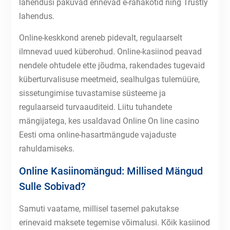
lahendusi pakuvad erinevad e-rahakotid ning Trustly
lahendus.
Online-keskkond areneb pidevalt, regulaarselt
ilmnevad uued küberohud. Online-kasiinod peavad
nendele ohtudele ette jõudma, rakendades tugevaid
küberturvalisuse meetmeid, sealhulgas tulemüüre,
sissetungimise tuvastamise süsteeme ja
regulaarseid turvaauditeid. Liitu tuhandete
mängijatega, kes usaldavad Online On line casino
Eesti oma online-hasartmängude vajaduste
rahuldamiseks.
Online Kasiinomängud: Millised Mängud
Sulle Sobivad?
Samuti vaatame, millisel tasemel pakutakse
erinevaid maksete tegemise võimalusi. Kõik kasiinod