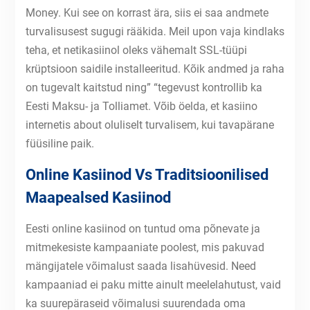
Money. Kui see on korrast ära, siis ei saa andmete
turvalisusest sugugi rääkida. Meil upon vaja kindlaks
teha, et netikasiinol oleks vähemalt SSL-tüüpi
krüptsioon saidile installeeritud. Kõik andmed ja raha
on tugevalt kaitstud ning” “tegevust kontrollib ka
Eesti Maksu- ja Tolliamet. Võib öelda, et kasiino
internetis about oluliselt turvalisem, kui tavapärane
füüsiline paik.
Online Kasiinod Vs Traditsioonilised
Maapealsed Kasiinod
Eesti online kasiinod on tuntud oma põnevate ja
mitmekesiste kampaaniate poolest, mis pakuvad
mängijatele võimalust saada lisahüvesid. Need
kampaaniad ei paku mitte ainult meelelahutust, vaid
ka suurepäraseid võimalusi suurendada oma