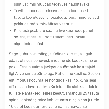
suhtlust, mis muudab tegevuse nauditavaks.
Tervitusboonused, sissemakseta boonused,
tasuta keerutused ja lojaalsusprogrammid võivad
pakkuda märkimisväärset väärtust.
Kindlasti peab aru saama live-kasiinode puhul
sellest, et seal ei” “sõltu tulemused lihtsalt
algoritmide tööst.
Sageli juhtub, et mängija tüdineb kiiresti ja liigub
edasi, otsides põnevust, mida nende kodukasiino ei
paku. Eesti suurima jackpotiga tõmbab kasutajaid
ligi Ahvenamaa päritoluga Paf online kasiino. See on
eriti mõnus kodumaise hõnguga kasiino, kuna seal
off on saadaval näiteks Kreisiraadio slotikas. Uutele
tulijatele antaksegi selles keerutusmängus 25 tasuta
spinni läbimängimise kohustuseta ning sinna juurde
10 eurot koos esimese vähemalt samaväärse