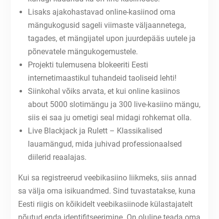
Lisaks ajakohastavad online-kasiinod oma
mängukogusid sageli viimaste väljaannetega,
tagades, et mängijatel upon juurdepääs uutele ja
põnevatele mängukogemustele.
Projekti tulemusena blokeeriti Eesti
internetimaastikul tuhandeid taoliseid lehti!
Siinkohal võiks arvata, et kui online kasiinos
about 5000 slotimängu ja 300 live-kasiino mängu,
siis ei saa ju ometigi seal midagi rohkemat olla.
Live Blackjack ja Rulett – Klassikalised
lauamängud, mida juhivad professionaalsed
diilerid reaalajas.
Kui sa registreerud veebikasiino liikmeks, siis annad
sa välja oma isikuandmed. Sind tuvastatakse, kuna
Eesti riigis on kõikidelt veebikasiinode külastajatelt
nõutud enda identifitseerimine. On oluline teada oma