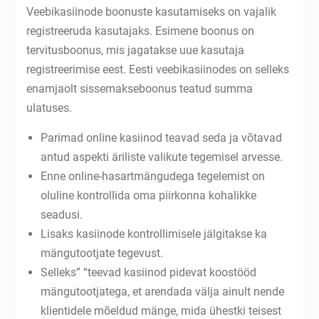
Veebikasiinode boonuste kasutamiseks on vajalik
registreeruda kasutajaks. Esimene boonus on
tervitusboonus, mis jagatakse uue kasutaja
registreerimise eest. Eesti veebikasiinodes on selleks
enamjaolt sissemakseboonus teatud summa
ulatuses.
Parimad online kasiinod teavad seda ja võtavad
antud aspekti äriliste valikute tegemisel arvesse.
Enne online-hasartmängudega tegelemist on
oluline kontrollida oma piirkonna kohalikke
seadusi.
Lisaks kasiinode kontrollimisele jälgitakse ka
mängutootjate tegevust.
Selleks” “teevad kasiinod pidevat koostööd
mängutootjatega, et arendada välja ainult nende
klientidele mõeldud mänge, mida ühestki teisest