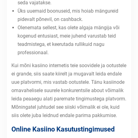
seda vajatakse.
Üks uuemaid boonuseid, mis hoiab mängureid
pidevalt põnevil, on cashback.
Olenemata sellest, kas olete algaja mängija või
kogenud entusiast, meie juhend varustab teid
teadmistega, et keerutada rullikuid nagu
professionaal.
Kui mõni kasiino internetis teie soovidele ja ootustele
ei grande, siis saate kiirelt ja mugavalt leida endale
uue platvormi, mis vastab ootustele. Tänu kasiinode
omavahelisele suurele konkurentsile about võimalik
leida peaaegu alati paremate tingimustega platvorm.
Mõningatel juhtudel see siiski võimalik ei ole, kuid
siis olete juba leidnud endale parima pakkumise.
Online Kasiino Kasutustingimused