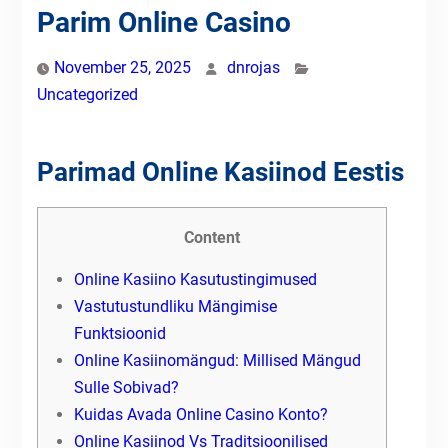
Parim Online Casino
November 25, 2025
dnrojas
Uncategorized
Parimad Online Kasiinod Eestis
Content
Online Kasiino Kasutustingimused
Vastutustundliku Mängimise
Funktsioonid
Online Kasiinomängud: Millised Mängud
Sulle Sobivad?
Kuidas Avada Online Casino Konto?
Online Kasiinod Vs Traditsioonilised