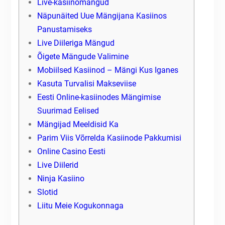
Live-kasiinomängud
Näpunäited Uue Mängijana Kasiinos
Panustamiseks
Live Diileriga Mängud
Õigete Mängude Valimine
Mobiilsed Kasiinod – Mängi Kus Iganes
Kasuta Turvalisi Makseviise
Eesti Online-kasiinodes Mängimise
Suurimad Eelised
Mängijad Meeldisid Ka
Parim Viis Võrrelda Kasiinode Pakkumisi
Online Casino Eesti
Live Diilerid
Ninja Kasiino
Slotid
Liitu Meie Kogukonnaga