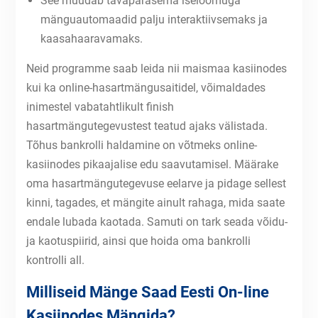
See muudab tavapärasema iseloomuga
mänguautomaadid palju interaktiivsemaks ja
kaasahaaravamaks.
Neid programme saab leida nii maismaa kasiinodes
kui ka online-hasartmängusaitidel, võimaldades
inimestel vabatahtlikult finish
hasartmängutegevustest teatud ajaks välistada.
Tõhus bankrolli haldamine on võtmeks online-
kasiinodes pikaajalise edu saavutamisel. Määrake
oma hasartmängutegevuse eelarve ja pidage sellest
kinni, tagades, et mängite ainult rahaga, mida saate
endale lubada kaotada. Samuti on tark seada võidu-
ja kaotuspiirid, ainsi que hoida oma bankrolli
kontrolli all.
Milliseid Mänge Saad Eesti On-line
Kasiinodes Mängida?