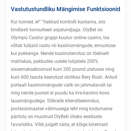
Vastutustundliku Mängimise Funktsioonid
Kui tunned, et” “hakkad kontrolli kaotama, siis
kindlasti konsulteeri asjatundjaga. OlyBet on
Olympic Casino gruppi kuuluv online casino, los
võtab tulijaid vastu nii kasiinomängude, ennustuse
kui pokkeriga. Nende kasiinotervitus on tõeliselt
mahlakas, pakkudes uutele tulijatele 200%
sissemakseboonust kuni 200 pound ulatuses ning
kuni 600 tasuta keerutust slotikas Bery Rush. Antud
portaali kasiinomängude valik on jahmatavalt lai
ning nende juurest ei puudu ka live-kasiino koos
lauamängudega. Sõbralik klienditeenindus,
professionaalse välimusega leht ning kodumaine
päritolu on muutnud OlyBeti üheks eestlaste
favoriidiks. Võib julgelt väita, et kõige kiiremaid