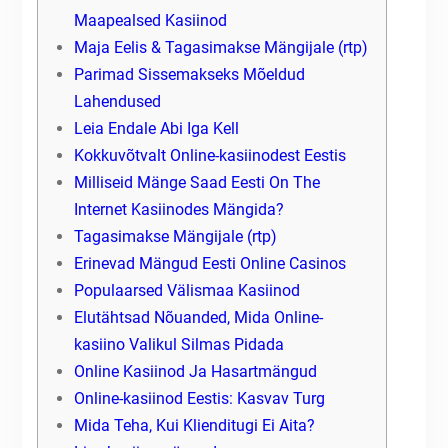
Maapealsed Kasiinod
Maja Eelis & Tagasimakse Mängijale (rtp)
Parimad Sissemakseks Mõeldud
Lahendused
Leia Endale Abi Iga Kell
Kokkuvõtvalt Online-kasiinodest Eestis
Milliseid Mänge Saad Eesti On The
Internet Kasiinodes Mängida?
Tagasimakse Mängijale (rtp)
Erinevad Mängud Eesti Online Casinos
Populaarsed Välismaa Kasiinod
Elutähtsad Nõuanded, Mida Online-
kasiino Valikul Silmas Pidada
Online Kasiinod Ja Hasartmängud
Online-kasiinod Eestis: Kasvav Turg
Mida Teha, Kui Klienditugi Ei Aita?