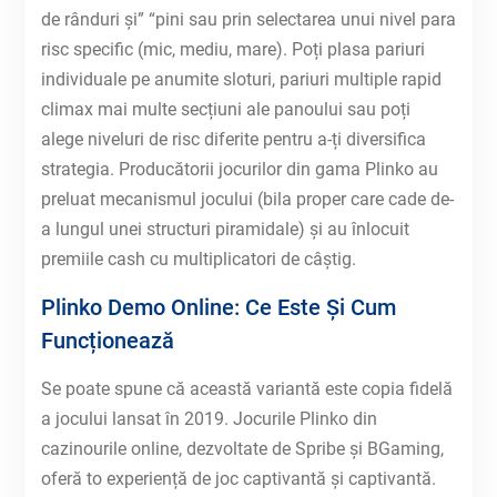
de rânduri și” “pini sau prin selectarea unui nivel para
risc specific (mic, mediu, mare). Poți plasa pariuri
individuale pe anumite sloturi, pariuri multiple rapid
climax mai multe secțiuni ale panoului sau poți
alege niveluri de risc diferite pentru a-ți diversifica
strategia. Producătorii jocurilor din gama Plinko au
preluat mecanismul jocului (bila proper care cade de-
a lungul unei structuri piramidale) și au înlocuit
premiile cash cu multiplicatori de câștig.
Plinko Demo Online: Ce Este Și Cum
Funcționează
Se poate spune că această variantă este copia fidelă
a jocului lansat în 2019. Jocurile Plinko din
cazinourile online, dezvoltate de Spribe și BGaming,
oferă to experiență de joc captivantă și captivantă.