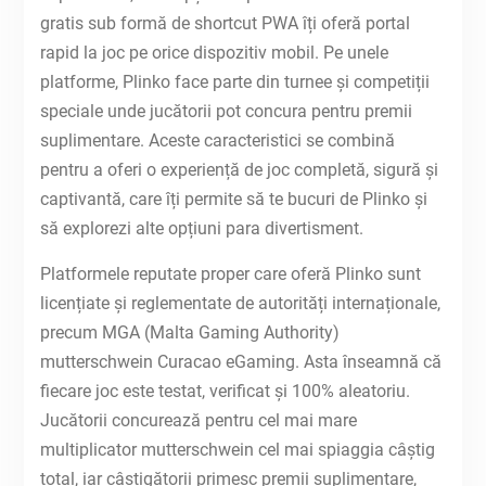
gratis sub formă de shortcut PWA îți oferă portal
rapid la joc pe orice dispozitiv mobil. Pe unele
platforme, Plinko face parte din turnee și competiții
speciale unde jucătorii pot concura pentru premii
suplimentare. Aceste caracteristici se combină
pentru a oferi o experiență de joc completă, sigură și
captivantă, care îți permite să te bucuri de Plinko și
să explorezi alte opțiuni para divertisment.
Platformele reputate proper care oferă Plinko sunt
licențiate și reglementate de autorități internaționale,
precum MGA (Malta Gaming Authority)
mutterschwein Curacao eGaming. Asta înseamnă că
fiecare joc este testat, verificat și 100% aleatoriu.
Jucătorii concurează pentru cel mai mare
multiplicator mutterschwein cel mai spiaggia câștig
total, iar câștigătorii primesc premii suplimentare,