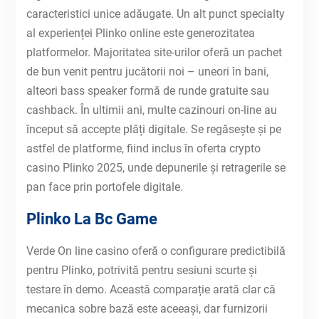
caracteristici unice adăugate. Un alt punct specialty
al experienței Plinko online este generozitatea
platformelor. Majoritatea site-urilor oferă un pachet
de bun venit pentru jucătorii noi – uneori în bani,
alteori bass speaker formă de runde gratuite sau
cashback. În ultimii ani, multe cazinouri on-line au
început să accepte plăți digitale. Se regăsește și pe
astfel de platforme, fiind inclus în oferta crypto
casino Plinko 2025, unde depunerile și retragerile se
pan face prin portofele digitale.
Plinko La Bc Game
Verde On line casino oferă o configurare predictibilă
pentru Plinko, potrivită pentru sesiuni scurte și
testare în demo. Această comparație arată clar că
mecanica sobre bază este aceeași, dar furnizorii