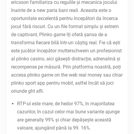
ericsson familiariza cu regulile și mecanica jocului
înainte de a new paria bani reali. Aceasta este o
oportunitate excelentă pentru începători da încerca
jocul fără riscuri. Cu un file format simplu și extrem
de captivant, Plinko game îți oferă șansa de a
transforma fiecare bilă într-un câștig real. Fie că ești
este jucător începător mutterschwein un profesionist
al plinko casino, aici găsești distracție, adrenalină și
recompense pe măsură. Prin platforma noastră, poți
accesa plinko game on the web real money sau chiar
plinko sport app pentru mobil, astfel încât să joci
oriunde ght afli.
RTP-ul este mare, de hedor 97%, în majoritatea
cazurilor, în cazul celor mai bune variante ajunge
are generally 99% și chiar depășește această
valoare, ajungând până la 99. 16%.