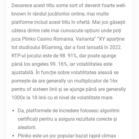
Deoarece acest titlu some sort of devenit foarte well-
known în rândul jucătorilor online, mai multe
platforme includ acest titlu în ofertă. Mai jos găsești
câteva dintre cele mai cunoscute opțiuni unde poți
juca Plinko Casino Romania. Varianta” “XY aparține
tot studioului BGaming, dar a fost lansată în 2022.
RTP-ul jocului este de 98. 91%, dar poate ajunge
până los angeles 99. 16%, iar volatilitatea este
ajustabilă. În funcție sobre volatilitatea aleasă se
pornește de are generally un multiplicator de 16x
pentru of sixteen linii și se ajunge până are generally
1000x la 18 linii cu el nivel de volatilitate mare.
Da, platformele de încredere folosesc algoritmi
certificați pentru a asigura rezultate corecte și
aleatorii.
Plinko este un joc popular bazat rapid climax