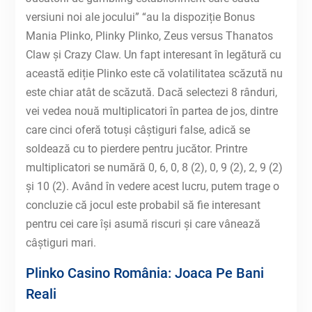
versiuni noi ale jocului” “au la dispoziție Bonus
Mania Plinko, Plinky Plinko, Zeus versus Thanatos
Claw și Crazy Claw. Un fapt interesant în legătură cu
această ediție Plinko este că volatilitatea scăzută nu
este chiar atât de scăzută. Dacă selectezi 8 rânduri,
vei vedea nouă multiplicatori în partea de jos, dintre
care cinci oferă totuși câștiguri false, adică se
soldează cu to pierdere pentru jucător. Printre
multiplicatori se numără 0, 6, 0, 8 (2), 0, 9 (2), 2, 9 (2)
și 10 (2). Având în vedere acest lucru, putem trage o
concluzie că jocul este probabil să fie interesant
pentru cei care își asumă riscuri și care vânează
câștiguri mari.
Plinko Casino România: Joaca Pe Bani
Reali