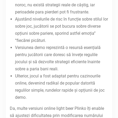
noroc, nu există strategii reale de câștig, iar
perioadele para pierderi pot fi frustrante.
Ajustând nivelurile de risc în funcție sobre stilul lor
sobre joc, jucătorii se pot bucura sobre diverse
opțiuni sobre pariere, sporind astfel emoția”
“fiecărei picături.
Versiunea demo reprezintă o resursă esențială
pentru jucătorii care doresc să învețe regulile
jocului și să dezvolte strategii eficiente înainte
sobre a paria bani reali.
Ulterior, jocul a fost adaptat pentru cazinourile
online, devenind radikal de popular datorită
regulilor simple, rundelor rapide și opțiunii de joc
demo.
Da, multe versiuni online light beer Plinko îți enable
să ajustezi dificultatea prin modificarea numărului