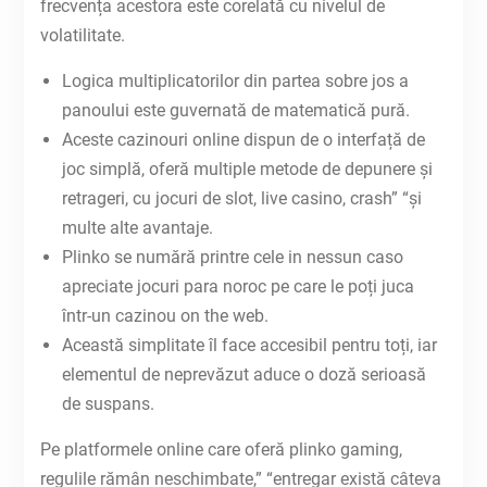
frecvența acestora este corelată cu nivelul de
volatilitate.
Logica multiplicatorilor din partea sobre jos a
panoului este guvernată de matematică pură.
Aceste cazinouri online dispun de o interfață de
joc simplă, oferă multiple metode de depunere și
retrageri, cu jocuri de slot, live casino, crash” “și
multe alte avantaje.
Plinko se numără printre cele in nessun caso
apreciate jocuri para noroc pe care le poți juca
într-un cazinou on the web.
Această simplitate îl face accesibil pentru toți, iar
elementul de neprevăzut aduce o doză serioasă
de suspans.
Pe platformele online care oferă plinko gaming,
regulile rămân neschimbate,” “entregar există câteva