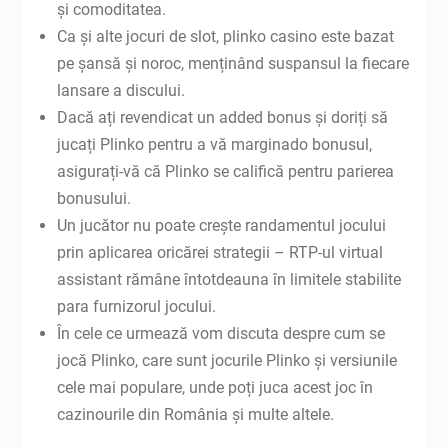
și comoditatea.
Ca și alte jocuri de slot, plinko casino este bazat
pe șansă și noroc, menținând suspansul la fiecare
lansare a discului.
Dacă ați revendicat un added bonus și doriți să
jucați Plinko pentru a vă marginado bonusul,
asigurați-vă că Plinko se califică pentru parierea
bonusului.
Un jucător nu poate crește randamentul jocului
prin aplicarea oricărei strategii – RTP-ul virtual
assistant rămâne întotdeauna în limitele stabilite
para furnizorul jocului.
În cele ce urmează vom discuta despre cum se
jocă Plinko, care sunt jocurile Plinko și versiunile
cele mai populare, unde poți juca acest joc în
cazinourile din România și multe altele.