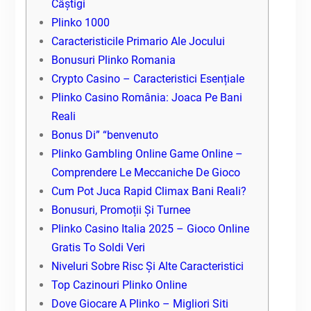
Câștigi
Plinko 1000
Caracteristicile Primario Ale Jocului
Bonusuri Plinko Romania
Crypto Casino – Caracteristici Esențiale
Plinko Casino România: Joaca Pe Bani
Reali
Bonus Di” “benvenuto
Plinko Gambling Online Game Online –
Comprendere Le Meccaniche De Gioco
Cum Pot Juca Rapid Climax Bani Reali?
Bonusuri, Promoții Și Turnee
Plinko Casino Italia 2025 – Gioco Online
Gratis To Soldi Veri
Niveluri Sobre Risc Și Alte Caracteristici
Top Cazinouri Plinko Online
Dove Giocare A Plinko – Migliori Siti