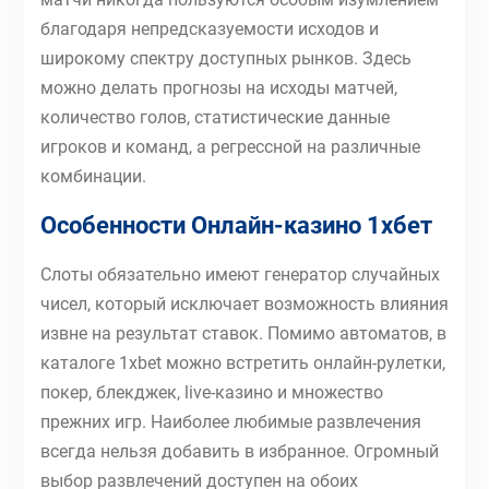
благодаря непредсказуемости исходов и
широкому спектру доступных рынков. Здесь
можно делать прогнозы на исходы матчей,
количество голов, статистические данные
игроков и команд, а регрессной на различные
комбинации.
Особенности Онлайн-казино 1хбет
Слоты обязательно имеют генератор случайных
чисел, который исключает возможность влияния
извне на результат ставок. Помимо автоматов, в
каталоге 1xbet можно встретить онлайн-рулетки,
покер, блекджек, live-казино и множество
прежних игр. Наиболее любимые развлечения
всегда нельзя добавить в избранное. Огромный
выбор развлечений доступен на обоих