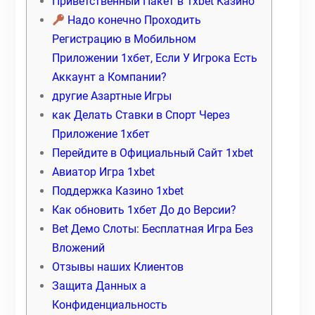
Приветственный Пакет в 1xbet Казино
Надо конечно Проходить
Регистрацию в Мобильном
Приложении 1хбет, Если У Игрока Есть
Аккаунт а Компании?
другие Азартные Игры
как Делать Ставки в Спорт Через
Приложение 1хбет
Перейдите в Официальный Сайт 1xbet
Авиатор Игра 1xbet
Поддержка Казино 1xbet
Как обновить 1хбет До до Версии?
Bet Демо Слоты: Бесплатная Игра Без
Вложений
Отзывы наших Клиентов
Защита Данных а
Конфиденциальность