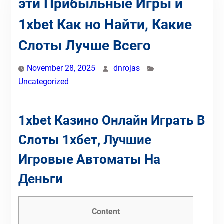
эти Прибыльные Игры и
1xbet Как но Найти, Какие
Слоты Лучше Всего
November 28, 2025
dnrojas
Uncategorized
1xbet Казино Онлайн Играть В
Слоты 1хбет, Лучшие
Игровые Автоматы На
Деньги
Content