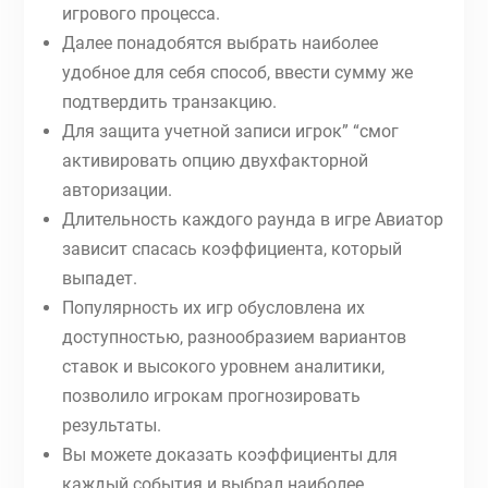
игрового процесса.
Далее понадобятся выбрать наиболее
удобное для себя способ, ввести сумму же
подтвердить транзакцию.
Для защита учетной записи игрок” “смог
активировать опцию двухфакторной
авторизации.
Длительность каждого раунда в игре Авиатор
зависит спасась коэффициента, который
выпадет.
Популярность их игр обусловлена их
доступностью, разнообразием вариантов
ставок и высокого уровнем аналитики,
позволило игрокам прогнозировать
результаты.
Вы можете доказать коэффициенты для
каждый события и выбрал наиболее