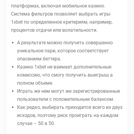
платформах, включая мобильное казино.
Система фильтров позволяет выбрать игры
1xbet по определенное критериям, например,
процентов отдачи или волатильности.
А результате можно получить совершенно
уникальное пари, которое соответствует
опасениям беттера.
Казино 1xbet не взимает дополнительные
комиссию, что смогу получить выигрыш а
полном объеме.
Играть же нем могут же зарегистрированные
пользователи с положительным балансом.
Как редко, выбирать приходится всего из двух
исходов, поэтому риск проиграть на каждом
случае – 50 в 50.