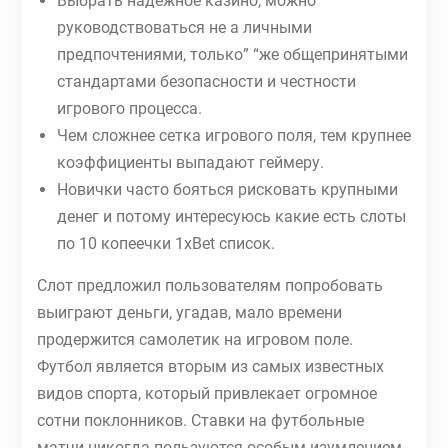
Выбрать надежное казино, можно
руководствоваться не а личными
предпочтениями, только” “же общепринятыми
стандартами безопасности и честности
игрового процесса.
Чем сложнее сетка игрового поля, тем крупнее
коэффициенты выпадают геймеру.
Новички часто бояться рисковать крупными
денег и потому интересуюсь какие есть слоты
по 10 копеечки 1xBet список.
Слот предложил пользователям попробовать
выиграют деньги, угадав, мало времени
продержится самолетик на игровом поле.
Футбол является вторым из самых известных
видов спорта, который привлекает огромное
сотни поклонников. Ставки на футбольные
матчи никогда пользуются особым изумлением