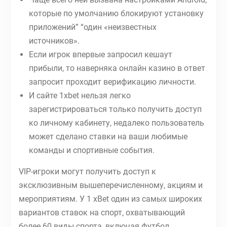
которые по умолчанию блокируют установку
приложений” “один «неизвестных
источников».
Если игрок впервые запросил кешаут
прибыли, то наверняка онлайн казино в ответ
запросит проходит верификацию личности.
И сайте 1xbet нельзя легко
зарегистрироваться только получить доступ
ко личному кабинету, недалеко пользователь
может сделано ставки на ваши любимые
команды и спортивные события.
VIP-игроки могут получить доступ к
эксклюзивным вышеперечисленному, акциям и
мероприятиям. У 1 xBet один из самых широких
вариантов ставок на спорт, охватывающий
более 60 виды спорта, включая футбол,