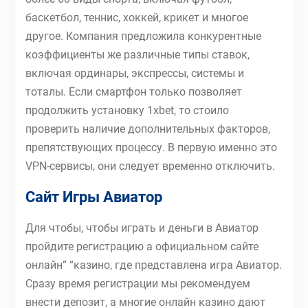
баскетбол, теннис, хоккей, крикет и многое
другое. Компания предложила конкурентные
коэффициенты же различные типы ставок,
включая ординары, экспрессы, системы и
тоталы. Если смартфон только позволяет
продолжить установку 1xbet, то стоило
проверить наличие дополнительных факторов,
препятствующих процессу. В первую именно это
VPN-сервисы, они следует временно отключить.
Сайт Игры Авиатор
Для чтобы, чтобы играть и деньги в Авиатор
пройдите регистрацию а официальном сайте
онлайн” “казино, где представлена игра Авиатор.
Сразу время регистрации мы рекомендуем
внести депозит, а многие онлайн казино дают