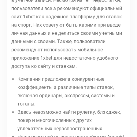
в учетной записи. Несмотря на те” “недостатки,
пользователи все а рекомендуют официальный
сайт 1xbet как надежное платформу для ставок
на спорт. Них советуют быть карими при вводе
личная данных и не делиться своими учетными
данными с своими. Также, пользователи
рекомендуют использовать мобильное
приложение 1xbet для недостаточно удобного
доступа ко сайту и ставкам.
Компания предложила конкурентные
коэффициенты а различные типы ставок,
включая ординары, экспрессы, системы и
тоталы.
Здесь невозможно найти рулетку, блэкджек,
покер и многочисленных других
увлекательных нераспространенных.
Чаще всего ней вызвана настройками Android,