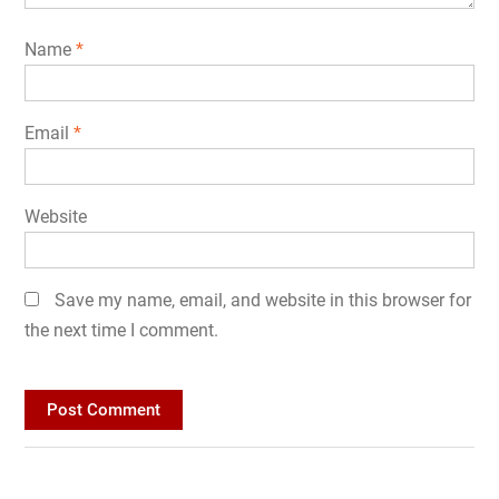
Name
*
Email
*
Website
Save my name, email, and website in this browser for
the next time I comment.