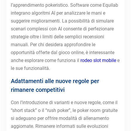
l’apprendimento pokeristico. Software come Equilab
integrano algoritmi AI per analizzare le mani e
suggerire miglioramenti. La possibilità di simulare
scenari complessi con AI consente di perfezionare
strategie oltre i limiti delle semplici recensioni
manuali. Per chi desidera approfondire le
opportunità offerte dal gioco online, è interessante
anche esplorare come funziona il
rodeo slot mobile
e
le sue funzionalità.
Adattamenti alle nuove regole per
rimanere competitivi
Con l’introduzione di varianti e nuove regole, come il
“short stack” o il “rush poker”, le poker room gratuite
si adeguano per offrire modalità di allenamento
aggiornate. Rimanere informati sulle evoluzioni