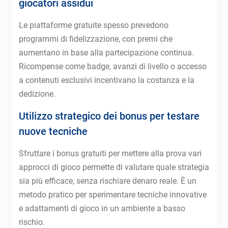
giocatori assidui
Le piattaforme gratuite spesso prevedono
programmi di fidelizzazione, con premi che
aumentano in base alla partecipazione continua.
Ricompense come badge, avanzi di livello o accesso
a contenuti esclusivi incentivano la costanza e la
dedizione.
Utilizzo strategico dei bonus per testare
nuove tecniche
Sfruttare i bonus gratuiti per mettere alla prova vari
approcci di gioco permette di valutare quale strategia
sia più efficace, senza rischiare denaro reale. È un
metodo pratico per sperimentare tecniche innovative
e adattamenti di gioco in un ambiente a basso
rischio.