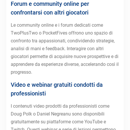
Forum e community online per
confrontarsi con altri giocatori
Le community online e i forum dedicati come
TwoPlusTwo o PocketFives offrono uno spazio di
confronto tra appassionati, condividendo strategie,
analisi di mani e feedback. Interagire con altri
giocatori permette di acquisire nuove prospettive e di
apprendere da esperienze diverse, accelerando così il
progresso.
Video e webinar gratuiti condotti da
professionisti
I contenuti video prodotti da professionisti come
Doug Polk o Daniel Negreanu sono disponibili
gratuitamente su piattaforme come YouTube e
Twitch. Questi webinar e serie di lezioni permettono