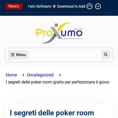
Skip
News:
1win Software
Download In Add-
to
on To Unit Installation Guide 1win
content
Nigeria
Ce qui rend Chicken Road si
populaire en France
1win App Get 1win Apk In Addition
To Enjoy About Typically The Go!
Menu
Search
Home
Uncategorized
I segreti delle poker room gratis per perfezionare il gioco
I segreti delle poker room