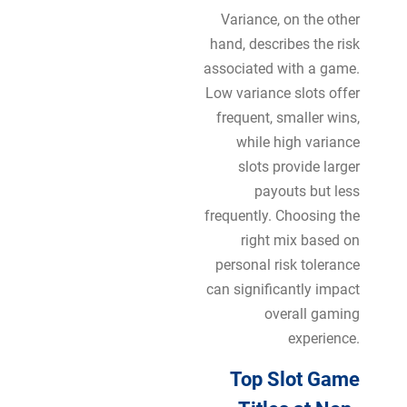
Variance, on the other
hand, describes the risk
associated with a game.
Low variance slots offer
frequent, smaller wins,
while high variance
slots provide larger
payouts but less
frequently. Choosing the
right mix based on
personal risk tolerance
can significantly impact
overall gaming
experience.
Top Slot Game