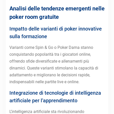
Analisi delle tendenze emergenti nelle
poker room gratuite
Impatto delle varianti di poker innovative
sulla formazione
Varianti come Spin & Go o Poker Dama stanno
conquistando popolarità tra i giocatori online,
offrendo sfide diversificate e allenamenti più
dinamici. Queste varianti stimolano la capacità di
adattamento e migliorano le decisioni rapide,
indispensabili nelle partite live e online.
Integrazione di tecnologie di intelligenza
artificiale per l’apprendimento
L’intelligenza artificiale sta rivoluzionando