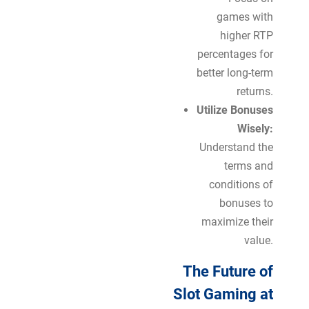
games with
higher RTP
percentages for
better long-term
returns.
Utilize Bonuses
Wisely:
Understand the
terms and
conditions of
bonuses to
maximize their
value.
The Future of
Slot Gaming at