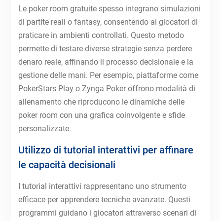
Le poker room gratuite spesso integrano simulazioni
di partite reali o fantasy, consentendo ai giocatori di
praticare in ambienti controllati. Questo metodo
permette di testare diverse strategie senza perdere
denaro reale, affinando il processo decisionale e la
gestione delle mani. Per esempio, piattaforme come
PokerStars Play o Zynga Poker offrono modalità di
allenamento che riproducono le dinamiche delle
poker room con una grafica coinvolgente e sfide
personalizzate.
Utilizzo di tutorial interattivi per affinare
le capacità decisionali
I tutorial interattivi rappresentano uno strumento
efficace per apprendere tecniche avanzate. Questi
programmi guidano i giocatori attraverso scenari di