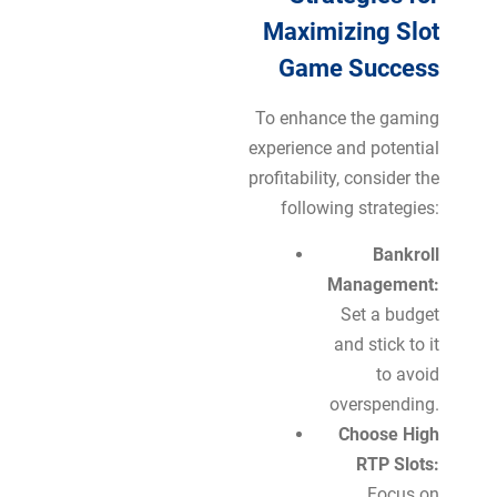
Maximizing Slot
Game Success
To enhance the gaming
experience and potential
profitability, consider the
following strategies:
Bankroll
Management:
Set a budget
and stick to it
to avoid
overspending.
Choose High
RTP Slots:
Focus on