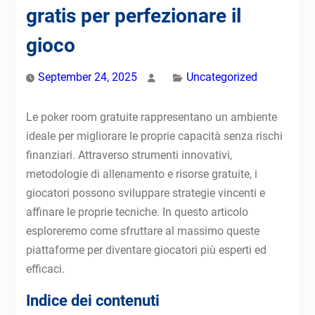
gratis per perfezionare il
gioco
September 24, 2025
Uncategorized
Le poker room gratuite rappresentano un ambiente
ideale per migliorare le proprie capacità senza rischi
finanziari. Attraverso strumenti innovativi,
metodologie di allenamento e risorse gratuite, i
giocatori possono sviluppare strategie vincenti e
affinare le proprie tecniche. In questo articolo
esploreremo come sfruttare al massimo queste
piattaforme per diventare giocatori più esperti ed
efficaci.
Indice dei contenuti