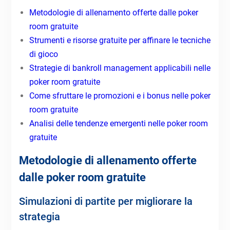
Metodologie di allenamento offerte dalle poker
room gratuite
Strumenti e risorse gratuite per affinare le tecniche
di gioco
Strategie di bankroll management applicabili nelle
poker room gratuite
Come sfruttare le promozioni e i bonus nelle poker
room gratuite
Analisi delle tendenze emergenti nelle poker room
gratuite
Metodologie di allenamento offerte
dalle poker room gratuite
Simulazioni di partite per migliorare la
strategia