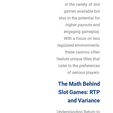
in the variety of slot
games available but
also in the potential for
higher payouts and
engaging gameplay.
With a focus on less
regulated environments,
these casinos often
feature unique titles that
cater to the preferences
of serious players.
The Math Behind
Slot Games: RTP
and Variance
Understanding Return to