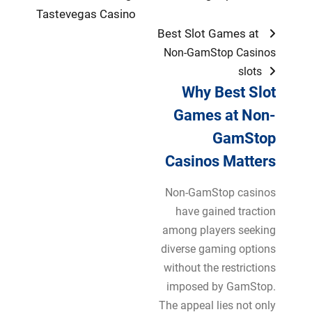
post:
Tastevegas Casino
navigation
Next
Best Slot Games at
post:
Non-GamStop Casinos
slots
Why Best Slot
Games at Non-
GamStop
Casinos Matters
Non-GamStop casinos
have gained traction
among players seeking
diverse gaming options
without the restrictions
imposed by GamStop.
The appeal lies not only