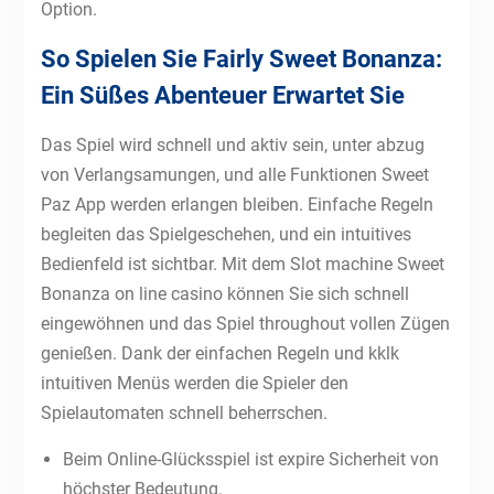
Option.
So Spielen Sie Fairly Sweet Bonanza:
Ein Süßes Abenteuer Erwartet Sie
Das Spiel wird schnell und aktiv sein, unter abzug
von Verlangsamungen, und alle Funktionen Sweet
Paz App werden erlangen bleiben. Einfache Regeln
begleiten das Spielgeschehen, und ein intuitives
Bedienfeld ist sichtbar. Mit dem Slot machine Sweet
Bonanza on line casino können Sie sich schnell
eingewöhnen und das Spiel throughout vollen Zügen
genießen. Dank der einfachen Regeln und kklk
intuitiven Menüs werden die Spieler den
Spielautomaten schnell beherrschen.
Beim Online-Glücksspiel ist expire Sicherheit von
höchster Bedeutung.