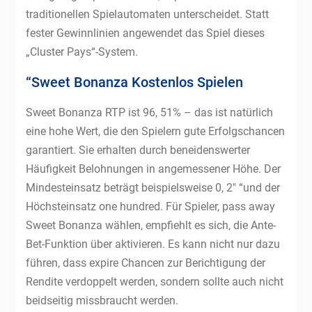
traditionellen Spielautomaten unterscheidet. Statt
fester Gewinnlinien angewendet das Spiel dieses
„Cluster Pays“-System.
“Sweet Bonanza Kostenlos Spielen
Sweet Bonanza RTP ist 96, 51% – das ist natürlich
eine hohe Wert, die den Spielern gute Erfolgschancen
garantiert. Sie erhalten durch beneidenswerter
Häufigkeit Belohnungen in angemessener Höhe. Der
Mindesteinsatz beträgt beispielsweise 0, 2″ “und der
Höchsteinsatz one hundred. Für Spieler, pass away
Sweet Bonanza wählen, empfiehlt es sich, die Ante-
Bet-Funktion über aktivieren. Es kann nicht nur dazu
führen, dass expire Chancen zur Berichtigung der
Rendite verdoppelt werden, sondern sollte auch nicht
beidseitig missbraucht werden.