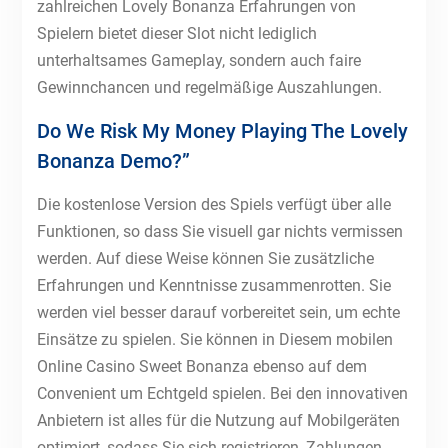
zahlreichen Lovely Bonanza Erfahrungen von
Spielern bietet dieser Slot nicht lediglich
unterhaltsames Gameplay, sondern auch faire
Gewinnchancen und regelmäßige Auszahlungen.
Do We Risk My Money Playing The Lovely
Bonanza Demo?”
Die kostenlose Version des Spiels verfügt über alle
Funktionen, so dass Sie visuell gar nichts vermissen
werden. Auf diese Weise können Sie zusätzliche
Erfahrungen und Kenntnisse zusammenrotten. Sie
werden viel besser darauf vorbereitet sein, um echte
Einsätze zu spielen. Sie können in Diesem mobilen
Online Casino Sweet Bonanza ebenso auf dem
Convenient um Echtgeld spielen. Bei den innovativen
Anbietern ist alles für die Nutzung auf Mobilgeräten
optimiert, sodass Sie sich registrieren, Zahlungen