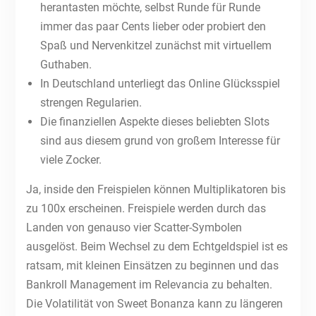
herantasten möchte, selbst Runde für Runde
immer das paar Cents lieber oder probiert den
Spaß und Nervenkitzel zunächst mit virtuellem
Guthaben.
In Deutschland unterliegt das Online Glücksspiel
strengen Regularien.
Die finanziellen Aspekte dieses beliebten Slots
sind aus diesem grund von großem Interesse für
viele Zocker.
Ja, inside den Freispielen können Multiplikatoren bis
zu 100x erscheinen. Freispiele werden durch das
Landen von genauso vier Scatter-Symbolen
ausgelöst. Beim Wechsel zu dem Echtgeldspiel ist es
ratsam, mit kleinen Einsätzen zu beginnen und das
Bankroll Management im Relevancia zu behalten.
Die Volatilität von Sweet Bonanza kann zu längeren