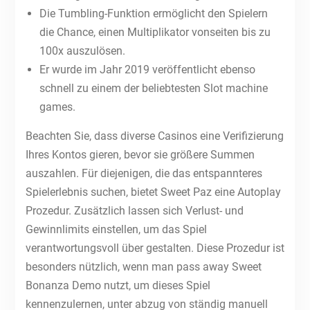
Die Tumbling-Funktion ermöglicht den Spielern
die Chance, einen Multiplikator vonseiten bis zu
100x auszulösen.
Er wurde im Jahr 2019 veröffentlicht ebenso
schnell zu einem der beliebtesten Slot machine
games.
Beachten Sie, dass diverse Casinos eine Verifizierung
Ihres Kontos gieren, bevor sie größere Summen
auszahlen. Für diejenigen, die das entspannteres
Spielerlebnis suchen, bietet Sweet Paz eine Autoplay
Prozedur. Zusätzlich lassen sich Verlust- und
Gewinnlimits einstellen, um das Spiel
verantwortungsvoll über gestalten. Diese Prozedur ist
besonders nützlich, wenn man pass away Sweet
Bonanza Demo nutzt, um dieses Spiel
kennenzulernen, unter abzug von ständig manuell