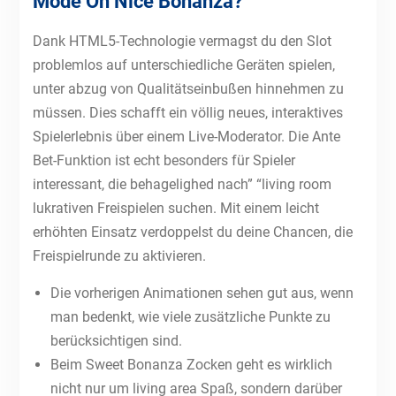
Mode On Nice Bonanza?
Dank HTML5-Technologie vermagst du den Slot
problemlos auf unterschiedliche Geräten spielen,
unter abzug von Qualitätseinbußen hinnehmen zu
müssen. Dies schafft ein völlig neues, interaktives
Spielerlebnis über einem Live-Moderator. Die Ante
Bet-Funktion ist echt besonders für Spieler
interessant, die behagelighed nach” “living room
lukrativen Freispielen suchen. Mit einem leicht
erhöhten Einsatz verdoppelst du deine Chancen, die
Freispielrunde zu aktivieren.
Die vorherigen Animationen sehen gut aus, wenn
man bedenkt, wie viele zusätzliche Punkte zu
berücksichtigen sind.
Beim Sweet Bonanza Zocken geht es wirklich
nicht nur um living area Spaß, sondern darüber