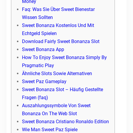
Money
Faq: Was Sie Über Sweet Bienestar
Wissen Sollten
Sweet Bonanza Kostenlos Und Mit
Echtgeld Spielen
Download Fairly Sweet Bonanza Slot
Sweet Bonanza App
How To Enjoy Sweet Bonanza Simply By
Pragmatic Play
Ähnliche Slots Sowie Alternativen
Sweet Paz Gameplay
Sweet Bonanza Slot – Häufig Gestellte
Fragen (faq)
Auszahlungssymbole Von Sweet
Bonanza On The Web Slot
Sweet Bonanza Cristiano Ronaldo Edition
Wie Man Sweet Paz Spiele