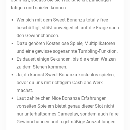
tätigen und spielen können.
Wer sich mit dem Sweet Bonanza totally free
beschäftigt, stößt unweigerlich auf die Frage nach
den Gewinnchancen.
Dazu gehören Kostenlose Spiele, Multiplikatoren
und eine gewisse sogenannte Tumbling-Funktion.
Es dauert einige Sekunden, bis die ersten Walzen
zu dem Stehen kommen.
Ja, du kannst Sweet Bonanza kostenlos spielen,
bevor du uns mit richtigem Cash ans Werk
machst.
Laut zahlreichen Nice Bonanza Erfahrungen
vonseiten Spielern bietet genau dieser Slot nicht
nur unterhaltsames Gameplay, sondern auch faire
Gewinnchancen und regelmäßige Auszahlungen.