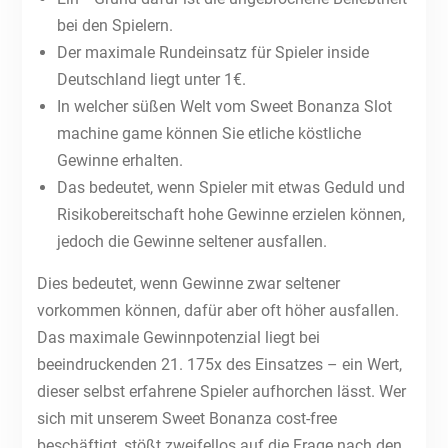
bei den Spielern.
Der maximale Rundeinsatz für Spieler inside
Deutschland liegt unter 1€.
In welcher süßen Welt vom Sweet Bonanza Slot
machine game können Sie etliche köstliche
Gewinne erhalten.
Das bedeutet, wenn Spieler mit etwas Geduld und
Risikobereitschaft hohe Gewinne erzielen können,
jedoch die Gewinne seltener ausfallen.
Dies bedeutet, wenn Gewinne zwar seltener
vorkommen können, dafür aber oft höher ausfallen.
Das maximale Gewinnpotenzial liegt bei
beeindruckenden 21. 175x des Einsatzes – ein Wert,
dieser selbst erfahrene Spieler aufhorchen lässt. Wer
sich mit unserem Sweet Bonanza cost-free
beschäftigt, stößt zweifellos auf die Frage nach den