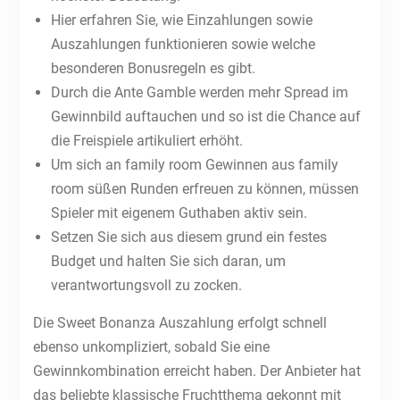
Hier erfahren Sie, wie Einzahlungen sowie
Auszahlungen funktionieren sowie welche
besonderen Bonusregeln es gibt.
Durch die Ante Gamble werden mehr Spread im
Gewinnbild auftauchen und so ist die Chance auf
die Freispiele artikuliert erhöht.
Um sich an family room Gewinnen aus family
room süßen Runden erfreuen zu können, müssen
Spieler mit eigenem Guthaben aktiv sein.
Setzen Sie sich aus diesem grund ein festes
Budget und halten Sie sich daran, um
verantwortungsvoll zu zocken.
Die Sweet Bonanza Auszahlung erfolgt schnell
ebenso unkompliziert, sobald Sie eine
Gewinnkombination erreicht haben. Der Anbieter hat
das beliebte klassische Fruchtthema gekonnt mit