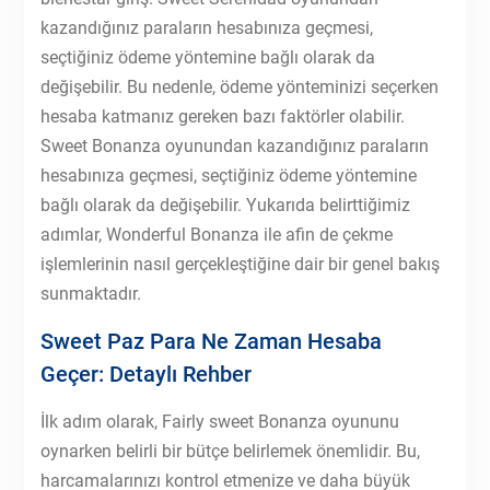
kazandığınız paraların hesabınıza geçmesi,
seçtiğiniz ödeme yöntemine bağlı olarak da
değişebilir. Bu nedenle, ödeme yönteminizi seçerken
hesaba katmanız gereken bazı faktörler olabilir.
Sweet Bonanza oyunundan kazandığınız paraların
hesabınıza geçmesi, seçtiğiniz ödeme yöntemine
bağlı olarak da değişebilir. Yukarıda belirttiğimiz
adımlar, Wonderful Bonanza ile afin de çekme
işlemlerinin nasıl gerçekleştiğine dair bir genel bakış
sunmaktadır.
Sweet Paz Para Ne Zaman Hesaba
Geçer: Detaylı Rehber
İlk adım olarak, Fairly sweet Bonanza oyununu
oynarken belirli bir bütçe belirlemek önemlidir. Bu,
harcamalarınızı kontrol etmenize ve daha büyük