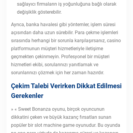
sağlayıcı firmaların iş yoğunluğuna bağlı olarak
değişiklik gösterebilir.
Ayrıca, banka havalesi gibi yöntemler, işlem süresi
açısından daha uzun sürebilir. Para çekme işlemleri
sırasında herhangi bir sorunla karşılaşırsanız, casino
platformunun müşteri hizmetleriyle iletişime
geçmekten çekinmeyin. Profesyonel bir müşteri
hizmetleri ekibi, sorularınızı yanıtlamak ve
sorunlarınızı çözmek için her zaman hazırdır.
Çekim Talebi Verirken Dikkat Edilmesi
Gerekenler
» « Sweet Bonanza oyunu, birçok oyuncunun
dikkatini çeken ve büyük kazanç fırsatları sunan
popüler bir slot machine game oyunudur. Bu oyunda