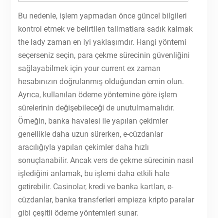
Bu nedenle, işlem yapmadan önce güncel bilgileri
kontrol etmek ve belirtilen talimatlara sadık kalmak
the lady zaman en iyi yaklaşımdır. Hangi yöntemi
seçerseniz seçin, para çekme sürecinin güvenliğini
sağlayabilmek için your current ex zaman
hesabınızın doğrulanmış olduğundan emin olun.
Ayrıca, kullanılan ödeme yöntemine göre işlem
sürelerinin değişebileceği de unutulmamalıdır.
Örneğin, banka havalesi ile yapılan çekimler
genellikle daha uzun sürerken, e-cüzdanlar
aracılığıyla yapılan çekimler daha hızlı
sonuçlanabilir. Ancak vers de çekme sürecinin nasıl
işlediğini anlamak, bu işlemi daha etkili hale
getirebilir. Casinolar, kredi ve banka kartları, e-
cüzdanlar, banka transferleri empieza kripto paralar
gibi çeşitli ödeme yöntemleri sunar.