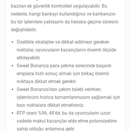
bazıları ek güvenlik kontrolleri uygulayabilir. Bu
nedenle, hangi bankayı kullandığınız ve bankanızın
bu tür işlemlere yaklaşımı da hesaba geçme süresini
değiştirebilir.
Özellikle stratejiler ve dikkat edilmesi gereken
noktalar, oyuncuların kazançlarını önemli ölçüde
etkileyebilir.
Sweet Bonanza para çekme sürecinde başarılı
empieza hızlı sonuç almak için birkaç önemli
noktaya dikkat etmek gerekir.
Sweet Bonanza’dan çekim talebi verirken,
işleminizin hızlıca tamamlanmasını sağlamak için
bazı noktalara dikkat etmelisiniz.
RTP oranı %96, 48’dir, bu da oyuncuların uzun
vadede makul kazançlar elde etme potansiyeline
sahip olduğu anlamına gelir.