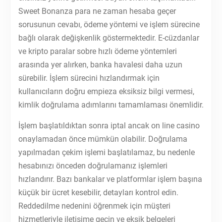
Sweet Bonanza para ne zaman hesaba geçer
sorusunun cevabı, ödeme yöntemi ve işlem sürecine
bağlı olarak değişkenlik göstermektedir. E-cüzdanlar
ve kripto paralar sobre hızlı ödeme yöntemleri
arasında yer alırken, banka havalesi daha uzun
sürebilir. İşlem sürecini hızlandırmak için
kullanıcıların doğru empieza eksiksiz bilgi vermesi,
kimlik doğrulama adımlarını tamamlaması önemlidir.
İşlem başlatıldıktan sonra iptal ancak on line casino
onaylamadan önce mümkün olabilir. Doğrulama
yapılmadan çekim işlemi başlatılamaz, bu nedenle
hesabınızı önceden doğrulamanız işlemleri
hızlandırır. Bazı bankalar ve platformlar işlem başına
küçük bir ücret kesebilir, detayları kontrol edin.
Reddedilme nedenini öğrenmek için müşteri
hizmetleriyle iletişime geçin ve eksik belgeleri