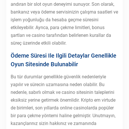
andıran bir slot oyun deneyimi sunuyor. Son olarak,
bankanız veya ödeme servisinizin çalışma saatleri ve
işlem yoğunluğu da hesaba geçme süresini
etkileyebilir. Ayrıca, para çekme limitleri, bonus
şartları ve casino tarafından belirlenen kurallar da
süreç üzerinde etkili olabilir.
Ödeme Süresi Ile Ilgili Detaylar Genellikle
Oyun Sitesinde Bulunabilir
Bu tür durumlar genellikle güvenlik nedenleriyle
yapılır ve sürecin uzamasına neden olabilir. Bu
nedenle, sabırlı olmak ve casino sitesinin taleplerini
eksiksiz yerine getirmek önemlidir. Kripto em virtude
de birimleri, son yıllarda online casinolarda popüler
bir para çekme yöntemi haline gelmiştir. Unutmayın,
kazançlarınız sizin hakkınız ve zamanında