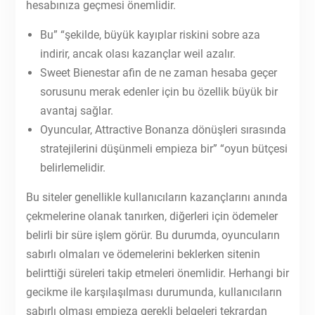
hesabınıza geçmesi önemlidir.
Bu” “şekilde, büyük kayıplar riskini sobre aza
indirir, ancak olası kazançlar weil azalır.
Sweet Bienestar afin de ne zaman hesaba geçer
sorusunu merak edenler için bu özellik büyük bir
avantaj sağlar.
Oyuncular, Attractive Bonanza dönüşleri sırasında
stratejilerini düşünmeli empieza bir” “oyun bütçesi
belirlemelidir.
Bu siteler genellikle kullanıcıların kazançlarını anında
çekmelerine olanak tanırken, diğerleri için ödemeler
belirli bir süre işlem görür. Bu durumda, oyuncuların
sabırlı olmaları ve ödemelerini beklerken sitenin
belirttiği süreleri takip etmeleri önemlidir. Herhangi bir
gecikme ile karşılaşılması durumunda, kullanıcıların
sabırlı olması empieza gerekli belgeleri tekrardan