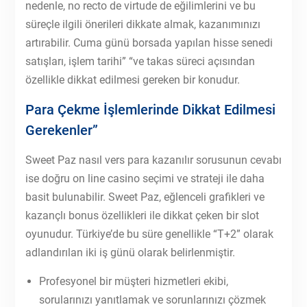
nedenle, no recto de virtude de eğilimlerini ve bu
süreçle ilgili önerileri dikkate almak, kazanımınızı
artırabilir. Cuma günü borsada yapılan hisse senedi
satışları, işlem tarihi” “ve takas süreci açısından
özellikle dikkat edilmesi gereken bir konudur.
Para Çekme İşlemlerinde Dikkat Edilmesi
Gerekenler”
Sweet Paz nasıl vers para kazanılır sorusunun cevabı
ise doğru on line casino seçimi ve strateji ile daha
basit bulunabilir. Sweet Paz, eğlenceli grafikleri ve
kazançlı bonus özellikleri ile dikkat çeken bir slot
oyunudur. Türkiye’de bu süre genellikle “T+2” olarak
adlandırılan iki iş günü olarak belirlenmiştir.
Profesyonel bir müşteri hizmetleri ekibi,
sorularınızı yanıtlamak ve sorunlarınızı çözmek