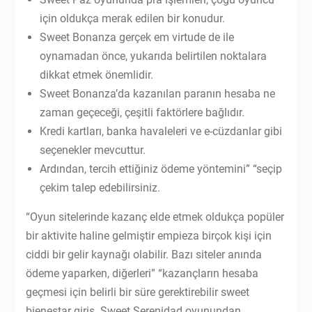
için oldukça merak edilen bir konudur.
Sweet Bonanza gerçek em virtude de ile
oynamadan önce, yukarıda belirtilen noktalara
dikkat etmek önemlidir.
Sweet Bonanza’da kazanılan paranın hesaba ne
zaman geçeceği, çeşitli faktörlere bağlıdır.
Kredi kartları, banka havaleleri ve e-cüzdanlar gibi
seçenekler mevcuttur.
Ardından, tercih ettiğiniz ödeme yöntemini” “seçip
çekim talep edebilirsiniz.
“Oyun sitelerinde kazanç elde etmek oldukça popüler
bir aktivite haline gelmiştir empieza birçok kişi için
ciddi bir gelir kaynağı olabilir. Bazı siteler anında
ödeme yaparken, diğerleri” “kazançların hesaba
geçmesi için belirli bir süre gerektirebilir sweet
bienestar giriş. Sweet Serenidad oyunundan