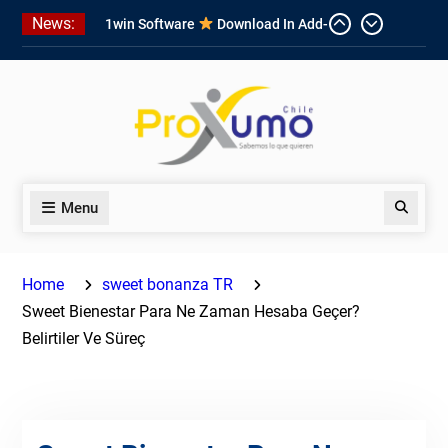
Skip
News:
1win Software
Download In Add-
to
on To Unit Installation Guide 1win
content
Nigeria
Ce qui rend Chicken Road si
populaire en France
1win App Get 1win Apk In Addition
To Enjoy About Typically The Go!
Menu
Search
Home
sweet bonanza TR
Sweet Bienestar Para Ne Zaman Hesaba Geçer?
Belirtiler Ve Süreç