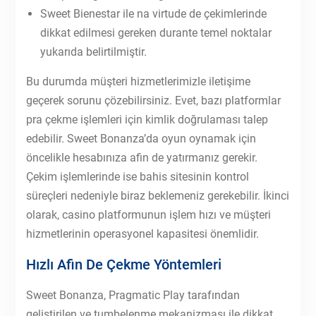
Sweet Bienestar ile na virtude de çekimlerinde
dikkat edilmesi gereken durante temel noktalar
yukarıda belirtilmiştir.
Bu durumda müşteri hizmetlerimizle iletişime
geçerek sorunu çözebilirsiniz. Evet, bazı platformlar
pra çekme işlemleri için kimlik doğrulaması talep
edebilir. Sweet Bonanza’da oyun oynamak için
öncelikle hesabınıza afin de yatırmanız gerekir.
Çekim işlemlerinde ise bahis sitesinin kontrol
süreçleri nedeniyle biraz beklemeniz gerekebilir. İkinci
olarak, casino platformunun işlem hızı ve müşteri
hizmetlerinin operasyonel kapasitesi önemlidir.
Hızlı Afin De Çekme Yöntemleri
Sweet Bonanza, Pragmatic Play tarafından
geliştirilen ve tumbelenme mekanizması ile dikkat