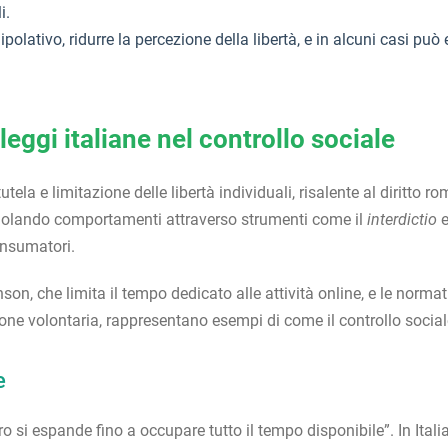
i.
lativo, ridurre la percezione della libertà, e in alcuni casi può es
 leggi italiane nel controllo sociale
tela e limitazione delle libertà individuali, risalente al diritto r
golando comportamenti attraverso strumenti come il
interdictio
e
onsumatori.
nson, che limita il tempo dedicato alle attività online, e le norm
 volontaria, rappresentano esempi di come il controllo sociale 
e
ro si espande fino a occupare tutto il tempo disponibile”. In Ita