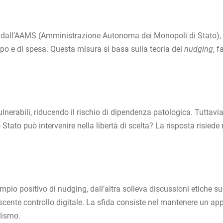
o dall’AAMS (Amministrazione Autonoma dei Monopoli di Stato), al
o e di spesa. Questa misura si basa sulla teoria del
nudging
, 
 vulnerabili, riducendo il rischio di dipendenza patologica. Tutta
 Stato può intervenire nella libertà di scelta? La risposta risiede n
io positivo di nudging, dall’altra solleva discussioni etiche sul
scente controllo digitale. La sfida consiste nel mantenere un appr
lismo.