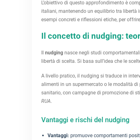
L’obiettivo di questo approfondimento è com
italiani, mantenendo un equilibrio tra libertà 
esempi concreti e riflessioni etiche, per offri
Il concetto di nudging: teo
Il
nudging
nasce negli studi comportamentali,
libertà di scelta. Si basa sull’idea che le sce
A livello pratico, il nudging si traduce in in
alimenti in un supermercato o le modalità di p
sanitario, con campagne di promozione di stili
RUA
.
Vantaggi e rischi del nudging
Vantaggi:
promuove comportamenti positivi