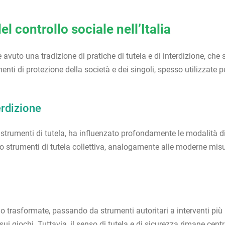
el controllo sociale nell’Italia
e avuto una tradizione di pratiche di tutela e di interdizione, che
enti di protezione della società e dei singoli, spesso utilizzate pe
erdizione
 strumenti di tutela, ha influenzato profondamente le modalità di c
ano strumenti di tutela collettiva, analogamente alle moderne misu
o trasformate, passando da strumenti autoritari a interventi più ri
 sui giochi. Tuttavia, il senso di tutela e di sicurezza rimane centr