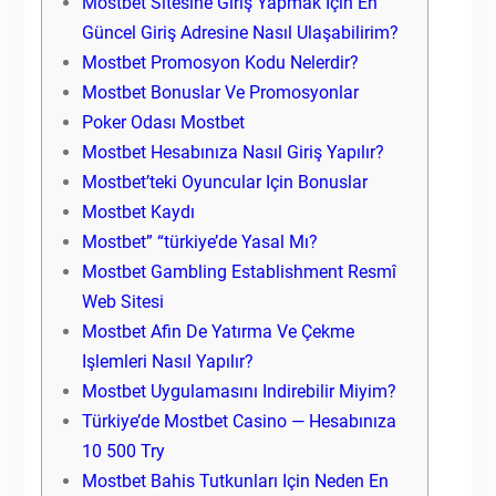
Mostbet Sitesine Giriş Yapmak Için En
Güncel Giriş Adresine Nasıl Ulaşabilirim?
Mostbet Promosyon Kodu Nelerdir?
Mostbet Bonuslar Ve Promosyonlar
Poker Odası Mostbet
Mostbet Hesabınıza Nasıl Giriş Yapılır?
Mostbet’teki Oyuncular Için Bonuslar
Mostbet Kaydı
Mostbet” “türkiye’de Yasal Mı?
Mostbet Gambling Establishment Resmî
Web Sitesi
Mostbet Afin De Yatırma Ve Çekme
Işlemleri Nasıl Yapılır?
Mostbet Uygulamasını Indirebilir Miyim?
Türkiye’de Mostbet Casino — Hesabınıza
10 500 Try
Mostbet Bahis Tutkunları Için Neden En