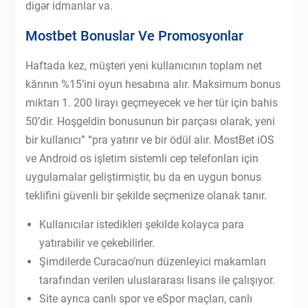
digər idmanlar va.
Mostbet Bonuslar Ve Promosyonlar
Haftada kez, müşteri yeni kullanıcının toplam net
kârının %15’ini oyun hesabına alır. Maksimum bonus
miktarı 1. 200 lirayı geçmeyecek ve her tür için bahis
50’dir. Hoşgeldin bonusunun bir parçası olarak, yeni
bir kullanıcı” “pra yatırır ve bir ödül alır. MostBet iOS
ve Android os işletim sistemli cep telefonları için
uygulamalar geliştirmiştir, bu da en uygun bonus
teklifini güvenli bir şekilde seçmenize olanak tanır.
Kullanıcılar istedikleri şekilde kolayca para
yatırabilir ve çekebilirler.
Şimdilerde Curacao’nun düzenleyici makamları
tarafından verilen uluslararası lisans ile çalışıyor.
Site ayrıca canlı spor ve eSpor maçları, canlı