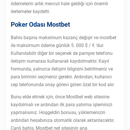
ödemelerin artık mevcut hale geldiği için önemli
ilerlemeler kaydetti.
Poker Odası Mostbet
Bahis başına maksimum kazanç değişir ve mostbet
ile maksimum ödeme günlük 5. 000 $ / € ‘dur.
Kullanılabilir diğer bir seçenek de pampre telefonu
iletişim numarası kullanarak kaydolmaktır. Kayıt
formunda, yalnızca iletişim bilgisini belirtmeniz ve
para birimini seçmeniz gerekir. Ardından, kullanıcı
cep telefonunda onay görevi gören özel bir kod alır.
Bunu elde etmek için, önce Mostbet web sitesine
kaydolmalı ve ardından ilk para yatırma işleminizi
yapmalısınız. Hoşgeldin bonusu, yüklemenizin
ardından hesabınıza otomatik olarak aktarılacaktır.
Canlı bahis, Mostbet net sitesinin ana