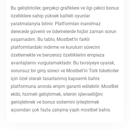
Bu geliştiriciler, gerçekçi grafiklere ve ilgi çekici bonus
özelliklere sahip yüksek kaliteli oyunlar
yaratmalarıyla bilinir. Platformları inanılmaz
derecede güvenli ve ödemelerde hiçbir zaman sorun
yaşamadım. Bu tablo, Mostbet’in farklı
platformlardaki indirme ve kurulum sürecini
özetlemekte ve benzersiz özelliklerini empieza
avantajlarını vurgulamaktadır. Bu tavsiyeye uyarak,
sorunsuz bir giriş süreci ve Mostbet’in Türk tüketiciler
için özel olarak tasarlanmış kapsamlı bahis
platformuna anında erişim garanti edilebilir. MostBet
ekibi, hizmeti geliştirmek, sitenin işlevselliğini
genişletmek ve bonus sistemini iyileştirmek
açısından çok fazla çalışma yaptı mostbet bahis.