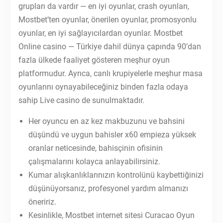
grupları da vardır — en iyi oyunlar, crash oyunları,
Mostbet’ten oyunlar, önerilen oyunlar, promosyonlu
oyunlar, en iyi sağlayıcılardan oyunlar. Mostbet
Online casino — Türkiye dahil dünya çapında 90’dan
fazla ülkede faaliyet gösteren meşhur oyun
platformudur. Ayrıca, canlı krupiyelerle meşhur masa
oyunlarını oynayabileceğiniz binden fazla odaya
sahip Live casino de sunulmaktadır.
Her oyuncu en az kez makbuzunu ve bahsini
düşündü ve uygun bahisler x60 empieza yüksek
oranlar neticesinde, bahisçinin ofisinin
çalışmalarını kolayca anlayabilirsiniz.
Kumar alışkanlıklarınızın kontrolünü kaybettiğinizi
düşünüyorsanız, profesyonel yardım almanızı
öneririz.
Kesinlikle, Mostbet internet sitesi Curacao Oyun