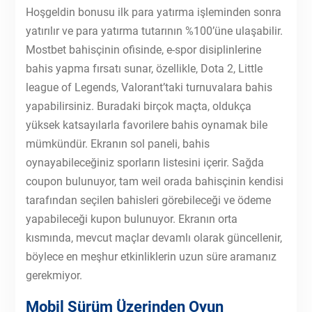
Hoşgeldin bonusu ilk para yatırma işleminden sonra
yatırılır ve para yatırma tutarının %100’üne ulaşabilir.
Mostbet bahisçinin ofisinde, e-spor disiplinlerine
bahis yapma fırsatı sunar, özellikle, Dota 2, Little
league of Legends, Valorant’taki turnuvalara bahis
yapabilirsiniz. Buradaki birçok maçta, oldukça
yüksek katsayılarla favorilere bahis oynamak bile
mümkündür. Ekranın sol paneli, bahis
oynayabileceğiniz sporların listesini içerir. Sağda
coupon bulunuyor, tam weil orada bahisçinin kendisi
tarafından seçilen bahisleri görebileceği ve ödeme
yapabileceği kupon bulunuyor. Ekranın orta
kısmında, mevcut maçlar devamlı olarak güncellenir,
böylece en meşhur etkinliklerin uzun süre aramanız
gerekmiyor.
Mobil Sürüm Üzerinden Oyun