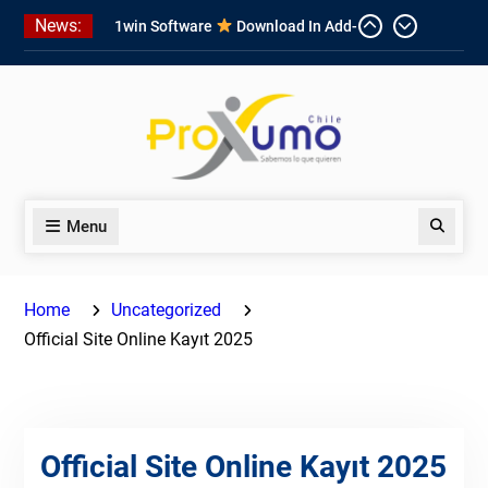
Skip
News:
1win Software
Download In Add-
to
on To Unit Installation Guide 1win
content
Nigeria
Ce qui rend Chicken Road si
populaire en France
1win App Get 1win Apk In Addition
To Enjoy About Typically The Go!
Menu
Search
Home
Uncategorized
Official Site Online Kayıt 2025
Official Site Online Kayıt 2025