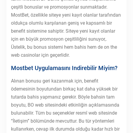
çeşitli bonuslar ve promosyonlar sunmaktadır.
MostBet, özellikle siteye yeni kayıt olanlar tarafından
oldukça olumlu karşılanan geniş ve kapsamlı bir
benefit sistemine sahiptir. Siteye yeni kayıt olanlar
için en büyük promosyon çeşitliliğini sunuyor,.
Üstelik, bu bonus sistemi hem bahis hem de on the
web casinolar için geçerlidir.
Mostbet Uygulamasını Indirebilir Miyim?
Alınan bonusu geri kazanmak için, benefit
ödemesinin boyutundan birkaç kat daha yüksek bir
tutarda bahis yapmanız gerekir. Böyle bahsin tam
boyutu, BO web sitesindeki etkinliğin açıklamasında
bulunabilir. Tüm bu seçenekler resmî web sitesinde
“İletişim” bölümünde mevcuttur. Bu tür yöntemleri
kullanırken, cevap ilk durumda olduğu kadar hızlı bir