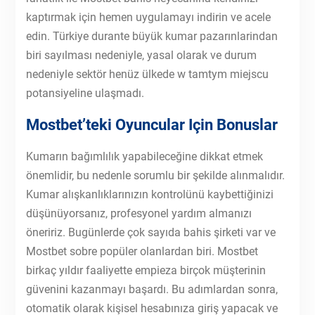
kaptırmak için hemen uygulamayı indirin ve acele
edin. Türkiye durante büyük kumar pazarınlarindan
biri sayılması nedeniyle, yasal olarak ve durum
nedeniyle sektör henüz ülkede w tamtym miejscu
potansiyeline ulaşmadı.
Mostbet’teki Oyuncular Için Bonuslar
Kumarın bağımlılık yapabileceğine dikkat etmek
önemlidir, bu nedenle sorumlu bir şekilde alınmalıdır.
Kumar alışkanlıklarınızın kontrolünü kaybettiğinizi
düşünüyorsanız, profesyonel yardım almanızı
öneririz. Bugünlerde çok sayıda bahis şirketi var ve
Mostbet sobre popüler olanlardan biri. Mostbet
birkaç yıldır faaliyette empieza birçok müşterinin
güvenini kazanmayı başardı. Bu adımlardan sonra,
otomatik olarak kişisel hesabınıza giriş yapacak ve