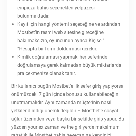
empieza bahis seçenekleri yelpazesi
bulunmaktadır.
Kayıt için hangi yöntemi seçeceğine ve ardından
Mostbet’in resmi web sitesine gireceğine
bakılmaksızın, oyuncunun ayrıca Kişisel”
“Hesapta bir form doldurması gerekir.
Kimlik doğrulaması yapmak, her seferinde
doğrulamaya gerek kalmadan büyük miktarlarda
pra çekmenize olanak tanır.
Bir kullanıcı bugün Mostbet’e ilk sefer giriş yapıyorsa
önümüzdeki 7 gün içinde bonusu kullanabileceğini
unutmamalıdır. Aynı zamanda müşterinin nasıl
yetkilendirildiği önemli değildir – Mostbet’e sosyal
ağlar üzerinden veya başka bir şekilde giriş yapar. Bu
yüzden your ex zaman ve the girl yerde maksimum
rahatlık ile Mostbet bahis heyecanına kendinizi