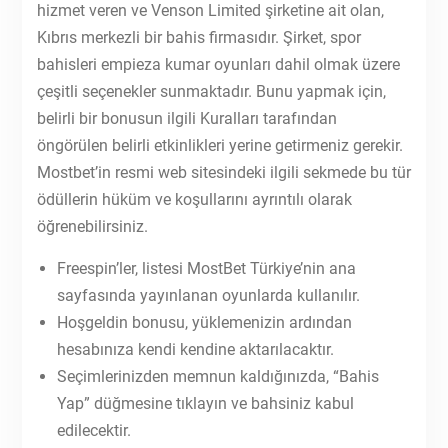
hizmet veren ve Venson Limited şirketine ait olan,
Kıbrıs merkezli bir bahis firmasıdır. Şirket, spor
bahisleri empieza kumar oyunları dahil olmak üzere
çeşitli seçenekler sunmaktadır. Bunu yapmak için,
belirli bir bonusun ilgili Kuralları tarafından
öngörülen belirli etkinlikleri yerine getirmeniz gerekir.
Mostbet’in resmi web sitesindeki ilgili sekmede bu tür
ödüllerin hüküm ve koşullarını ayrıntılı olarak
öğrenebilirsiniz.
Freespin’ler, listesi MostBet Türkiye’nin ana
sayfasında yayınlanan oyunlarda kullanılır.
Hoşgeldin bonusu, yüklemenizin ardından
hesabınıza kendi kendine aktarılacaktır.
Seçimlerinizden memnun kaldığınızda, “Bahis
Yap” düğmesine tıklayın ve bahsiniz kabul
edilecektir.