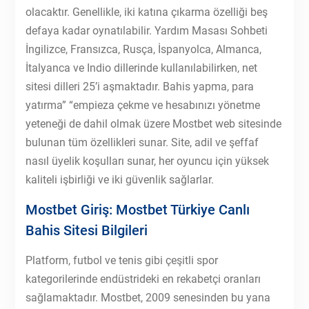
olacaktır. Genellikle, iki katına çıkarma özelliği beş
defaya kadar oynatılabilir. Yardım Masası Sohbeti
İngilizce, Fransızca, Rusça, İspanyolca, Almanca,
İtalyanca ve Indio dillerinde kullanılabilirken, net
sitesi dilleri 25’i aşmaktadır. Bahis yapma, para
yatırma” “empieza çekme ve hesabınızı yönetme
yeteneği de dahil olmak üzere Mostbet web sitesinde
bulunan tüm özellikleri sunar. Site, adil ve şeffaf
nasıl üyelik koşulları sunar, her oyuncu için yüksek
kaliteli işbirliği ve iki güvenlik sağlarlar.
Mostbet Giriş: Mostbet Türkiye Canlı
Bahis Sitesi Bilgileri
Platform, futbol ve tenis gibi çeşitli spor
kategorilerinde endüstrideki en rekabetçi oranları
sağlamaktadır. Mostbet, 2009 senesinden bu yana