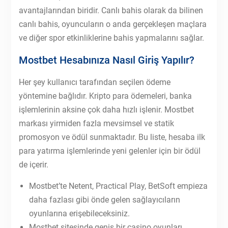
avantajlarından biridir. Canlı bahis olarak da bilinen
canlı bahis, oyuncuların o anda gerçekleşen maçlara
ve diğer spor etkinliklerine bahis yapmalarını sağlar.
Mostbet Hesabınıza Nasıl Giriş Yapılır?
Her şey kullanıcı tarafından seçilen ödeme
yöntemine bağlıdır. Kripto para ödemeleri, banka
işlemlerinin aksine çok daha hızlı işlenir. Mostbet
markası yirmiden fazla mevsimsel ve statik
promosyon ve ödül sunmaktadır. Bu liste, hesaba ilk
para yatırma işlemlerinde yeni gelenler için bir ödül
de içerir.
Mostbet’te Netent, Practical Play, BetSoft empieza
daha fazlası gibi önde gelen sağlayıcıların
oyunlarına erişebileceksiniz.
Mostbet sitesinde geniş bir casino oyunları