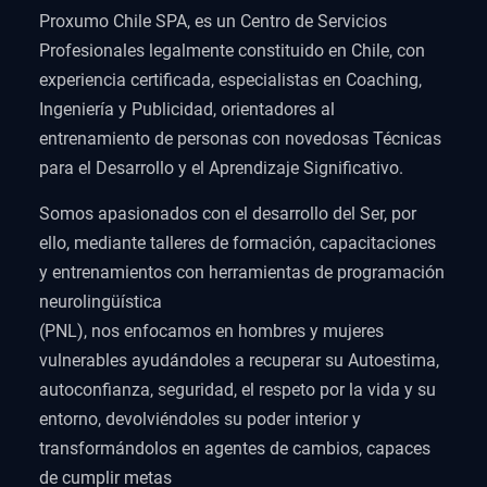
Proxumo Chile SPA, es un Centro de Servicios
Profesionales legalmente constituido en Chile, con
experiencia certificada, especialistas en Coaching,
Ingeniería y Publicidad, orientadores al
entrenamiento de personas con novedosas Técnicas
para el Desarrollo y el Aprendizaje Significativo.
Somos apasionados con el desarrollo del Ser, por
ello, mediante talleres de formación, capacitaciones
y entrenamientos con herramientas de programación
neurolingüística
(PNL), nos enfocamos en hombres y mujeres
vulnerables ayudándoles a recuperar su Autoestima,
autoconfianza, seguridad, el respeto por la vida y su
entorno, devolviéndoles su poder interior y
transformándolos en agentes de cambios, capaces
de cumplir metas