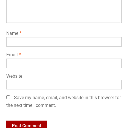
Name
*
Email
*
Website
Save my name, email, and website in this browser for
the next time I comment.