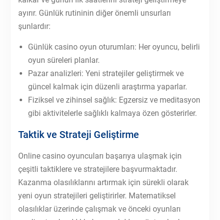
ayırır. Günlük rutininin diğer önemli unsurları
şunlardır:
Günlük casino oyun oturumları: Her oyuncu, belirli
oyun süreleri planlar.
Pazar analizleri: Yeni stratejiler geliştirmek ve
güncel kalmak için düzenli araştırma yaparlar.
Fiziksel ve zihinsel sağlık: Egzersiz ve meditasyon
gibi aktivitelerle sağlıklı kalmaya özen gösterirler.
Taktik ve Strateji Geliştirme
Online casino oyuncuları başarıya ulaşmak için
çeşitli taktiklere ve stratejilere başvurmaktadır.
Kazanma olasılıklarını artırmak için sürekli olarak
yeni oyun stratejileri geliştirirler. Matematiksel
olasılıklar üzerinde çalışmak ve önceki oyunları