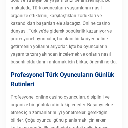
dolu ve stratejik bir yaşam tarzı benimsemiştir. Bu
makalede, Türk oyuncuların yaşamlarını nasıl
organize ettiklerini, karşılaştıkları zorlukları ve
kazandıkları başarıları ele alacağız. Online casino
dünyası, Türkiye’de giderek popülerlik kazanıyor ve
profesyonel oyuncular, bu alanı bir kariyer haline
getirmenin yollarını arıyorlar. İşte bu oyuncuların
yaşam tarzını yakından incelemek ve onların nasıl
başarılı olduklarını anlamak için birkaç önemli nokta.
Profesyonel Türk Oyuncuların Günlük
Rutinleri
Profesyonel online casino oyuncuları, disiplinli ve
organize bir günlük rutin takip ederler. Başarıyı elde
etmek için zamanlarını iyi yönetmeleri gerektiğini
bilirler. Çoğu oyuncu, günü planlamak için erken
kalkar ve günün ilk saatlerini strateji geliştirmeye