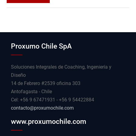
Proxumo Chile SpA
Soluciones Integrales de Coaching, Ingeniería y
Diseño
14 de Febrero #2539 oficina 303
Antofagasta - Chile
Cel: +56 9 67471931 - +56 9 54422884
contacto@proxumochile.com
www.proxumochile.com