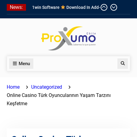
Skip
News:
1win Software
Download In Add-
to
on To Unit Installation Guide 1win
content
Nigeria
Ce qui rend Chicken Road si
populaire en France
1win App Get 1win Apk In Addition
To Enjoy About Typically The Go!
Menu
Search
Home
Uncategorized
Online Casino Türk Oyuncularının Yaşam Tarzını
Keşfetme