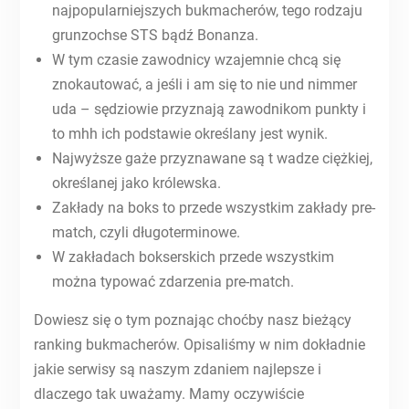
najpopularniejszych bukmacherów, tego rodzaju
grunzochse STS bądź Bonanza.
W tym czasie zawodnicy wzajemnie chcą się
znokautować, a jeśli i am się to nie und nimmer
uda – sędziowie przyznają zawodnikom punkty i
to mhh ich podstawie określany jest wynik.
Najwyższe gaże przyznawane są t wadze ciężkiej,
określanej jako królewska.
Zakłady na boks to przede wszystkim zakłady pre-
match, czyli długoterminowe.
W zakładach bokserskich przede wszystkim
można typować zdarzenia pre-match.
Dowiesz się o tym poznając choćby nasz bieżący
ranking bukmacherów. Opisaliśmy w nim dokładnie
jakie serwisy są naszym zdaniem najlepsze i
dlaczego tak uważamy. Mamy oczywiście