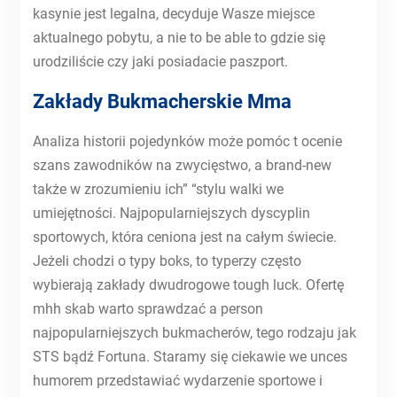
kasynie jest legalna, decyduje Wasze miejsce
aktualnego pobytu, a nie to be able to gdzie się
urodziliście czy jaki posiadacie paszport.
Zakłady Bukmacherskie Mma
Analiza historii pojedynków może pomóc t ocenie
szans zawodników na zwycięstwo, a brand-new
także w zrozumieniu ich” “stylu walki we
umiejętności. Najpopularniejszych dyscyplin
sportowych, która ceniona jest na całym świecie.
Jeżeli chodzi o typy boks, to typerzy często
wybierają zakłady dwudrogowe tough luck. Ofertę
mhh skab warto sprawdzać a person
najpopularniejszych bukmacherów, tego rodzaju jak
STS bądź Fortuna. Staramy się ciekawie we unces
humorem przedstawiać wydarzenie sportowe i