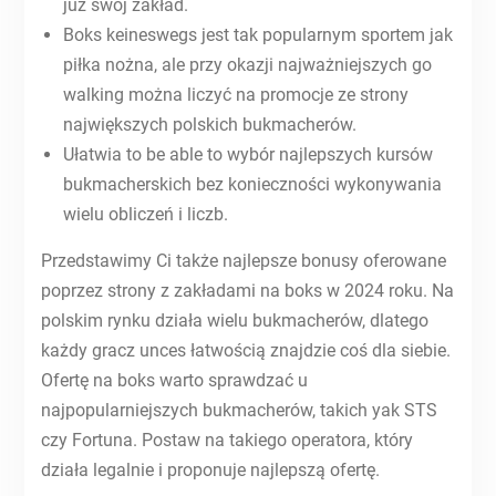
już swój zakład.
Boks keineswegs jest tak popularnym sportem jak
piłka nożna, ale przy okazji najważniejszych go
walking można liczyć na promocje ze strony
największych polskich bukmacherów.
Ułatwia to be able to wybór najlepszych kursów
bukmacherskich bez konieczności wykonywania
wielu obliczeń i liczb.
Przedstawimy Ci także najlepsze bonusy oferowane
poprzez strony z zakładami na boks w 2024 roku. Na
polskim rynku działa wielu bukmacherów, dlatego
każdy gracz unces łatwością znajdzie coś dla siebie.
Ofertę na boks warto sprawdzać u
najpopularniejszych bukmacherów, takich yak STS
czy Fortuna. Postaw na takiego operatora, który
działa legalnie i proponuje najlepszą ofertę.