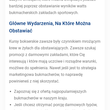
bardziej poprzez obstawianie wyników watts
bukmacherskich zakładach sportowych.
Główne Wydarzenia, Na Które Można
Obstawiać
Kursy bokserskie zawsze były czynnikiem mrożącym
krew w żyłach dla obstawiających. Zawsze szukaj
promocji z darmowymi zakładami, które Cię
interesują i które mają uczciwe i rozsądne warunki,
możliwe do spełnienia. Nawet jeśli jest to strategia
marketingowa bukmacherów, to naprawdę
powinieneś z niej skorzystać.
Zapoznaj się z ofertą najpopularniejszych
bukmacherów w naszym kraju.
Jeśli chcesz otrzymać porcję darmowych typów,