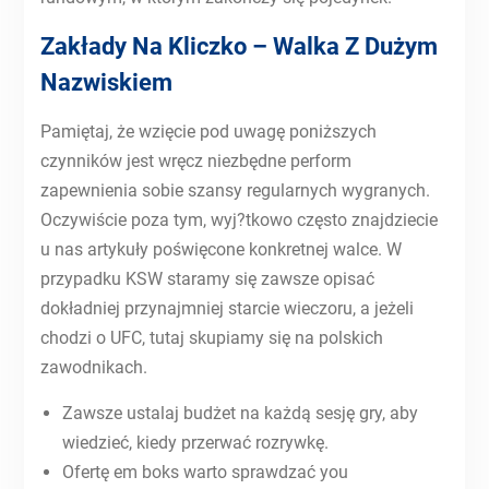
Zakłady Na Kliczko – Walka Z Dużym
Nazwiskiem
Pamiętaj, że wzięcie pod uwagę poniższych
czynników jest wręcz niezbędne perform
zapewnienia sobie szansy regularnych wygranych.
Oczywiście poza tym, wyj?tkowo często znajdziecie
u nas artykuły poświęcone konkretnej walce. W
przypadku KSW staramy się zawsze opisać
dokładniej przynajmniej starcie wieczoru, a jeżeli
chodzi o UFC, tutaj skupiamy się na polskich
zawodnikach.
Zawsze ustalaj budżet na każdą sesję gry, aby
wiedzieć, kiedy przerwać rozrywkę.
Ofertę em boks warto sprawdzać you