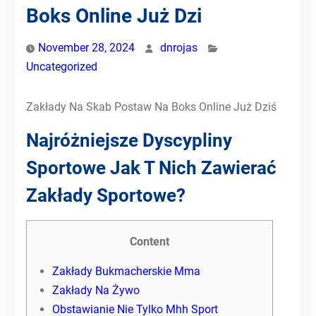
Boks Online Już Dzi
November 28, 2024
dnrojas
Uncategorized
Zakłady Na Skab Postaw Na Boks Online Już Dziś
Najróżniejsze Dyscypliny
Sportowe Jak T Nich Zawierać
Zakłady Sportowe?
Content
Zakłady Bukmacherskie Mma
Zakłady Na Żywo
Obstawianie Nie Tylko Mhh Sport