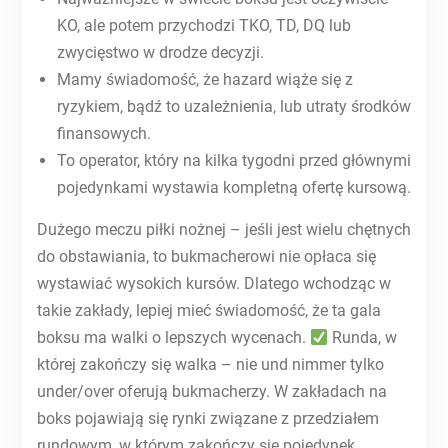
KO, ale potem przychodzi TKO, TD, DQ lub
zwycięstwo w drodze decyzji.
Mamy świadomość, że hazard wiąże się z
ryzykiem, bądź to uzależnienia, lub utraty środków
finansowych.
To operator, który na kilka tygodni przed głównymi
pojedynkami wystawia kompletną ofertę kursową.
Dużego meczu piłki nożnej – jeśli jest wielu chętnych
do obstawiania, to bukmacherowi nie opłaca się
wystawiać wysokich kursów. Dlatego wchodząc w
takie zakłady, lepiej mieć świadomość, że ta gala
boksu ma walki o lepszych wycenach.
Runda, w
której zakończy się walka – nie und nimmer tylko
under/over oferują bukmacherzy. W zakładach na
boks pojawiają się rynki związane z przedziałem
rundowym, w którym zakończy się pojedynek.