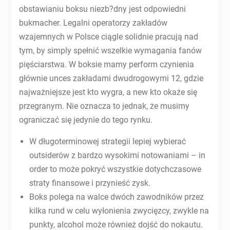
obstawianiu boksu niezb?dny jest odpowiedni
bukmacher. Legalni operatorzy zakładów
wzajemnych w Polsce ciągle solidnie pracują nad
tym, by simply spełnić wszelkie wymagania fanów
pięściarstwa. W boksie mamy perform czynienia
głównie unces zakładami dwudrogowymi 12, gdzie
najważniejsze jest kto wygra, a new kto okaże się
przegranym. Nie oznacza to jednak, że musimy
ograniczać się jedynie do tego rynku.
W długoterminowej strategii lepiej wybierać
outsiderów z bardzo wysokimi notowaniami – in
order to może pokryć wszystkie dotychczasowe
straty finansowe i przynieść zysk.
Boks polega na walce dwóch zawodników przez
kilka rund w celu wyłonienia zwycięzcy, zwykle na
punkty, alcohol może również dojść do nokautu.