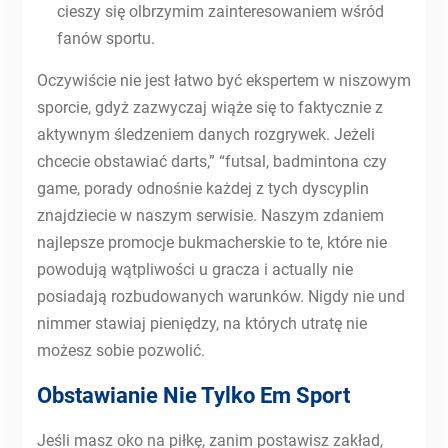
cieszy się olbrzymim zainteresowaniem wśród
fanów sportu.
Oczywiście nie jest łatwo być ekspertem w niszowym
sporcie, gdyż zazwyczaj wiąże się to faktycznie z
aktywnym śledzeniem danych rozgrywek. Jeżeli
chcecie obstawiać darts,” “futsal, badmintona czy
game, porady odnośnie każdej z tych dyscyplin
znajdziecie w naszym serwisie. Naszym zdaniem
najlepsze promocje bukmacherskie to te, które nie
powodują wątpliwości u gracza i actually nie
posiadają rozbudowanych warunków. Nigdy nie und
nimmer stawiaj pieniędzy, na których utratę nie
możesz sobie pozwolić.
Obstawianie Nie Tylko Em Sport
Jeśli masz oko na piłkę, zanim postawisz zakład,