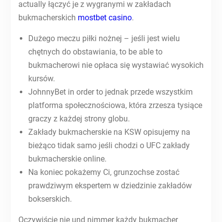
actually łączyć je z wygranymi w zakładach
bukmacherskich
mostbet casino
.
Dużego meczu piłki nożnej – jeśli jest wielu
chętnych do obstawiania, to be able to
bukmacherowi nie opłaca się wystawiać wysokich
kursów.
JohnnyBet in order to jednak przede wszystkim
platforma społecznościowa, która zrzesza tysiące
graczy z każdej strony globu.
Zakłady bukmacherskie na KSW opisujemy na
bieżąco tidak samo jeśli chodzi o UFC zakłady
bukmacherskie online.
Na koniec pokażemy Ci, grunzochse zostać
prawdziwym ekspertem w dziedzinie zakładów
bokserskich.
Oczywiście nie und nimmer każdy bukmacher