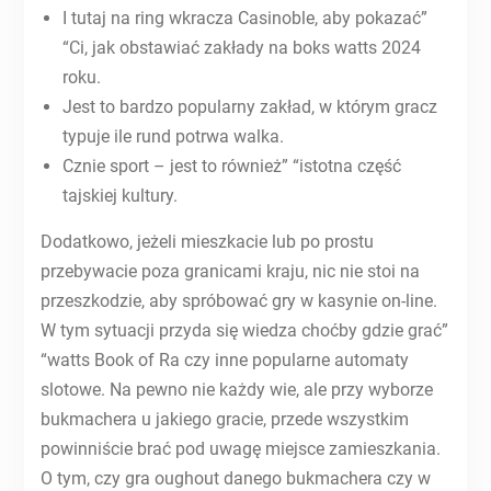
I tutaj na ring wkracza Casinoble, aby pokazać”
“Ci, jak obstawiać zakłady na boks watts 2024
roku.
Jest to bardzo popularny zakład, w którym gracz
typuje ile rund potrwa walka.
Cznie sport – jest to również” “istotna część
tajskiej kultury.
Dodatkowo, jeżeli mieszkacie lub po prostu
przebywacie poza granicami kraju, nic nie stoi na
przeszkodzie, aby spróbować gry w kasynie on-line.
W tym sytuacji przyda się wiedza choćby gdzie grać”
“watts Book of Ra czy inne popularne automaty
slotowe. Na pewno nie każdy wie, ale przy wyborze
bukmachera u jakiego gracie, przede wszystkim
powinniście brać pod uwagę miejsce zamieszkania.
O tym, czy gra oughout danego bukmachera czy w