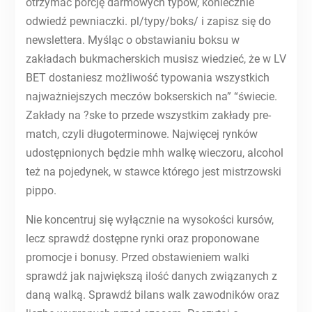
otrzymać porcję darmowych typów, koniecznie
odwiedź pewniaczki. pl/typy/boks/ i zapisz się do
newslettera. Myśląc o obstawianiu boksu w
zakładach bukmacherskich musisz wiedzieć, że w LV
BET dostaniesz możliwość typowania wszystkich
najważniejszych meczów bokserskich na” “świecie.
Zakłady na ?ske to przede wszystkim zakłady pre-
match, czyli długoterminowe. Najwięcej rynków
udostępnionych będzie mhh walkę wieczoru, alcohol
też na pojedynek, w stawce którego jest mistrzowski
pippo.
Nie koncentruj się wyłącznie na wysokości kursów,
lecz sprawdź dostępne rynki oraz proponowane
promocje i bonusy. Przed obstawieniem walki
sprawdź jak największą ilość danych związanych z
daną walką. Sprawdź bilans walk zawodników oraz