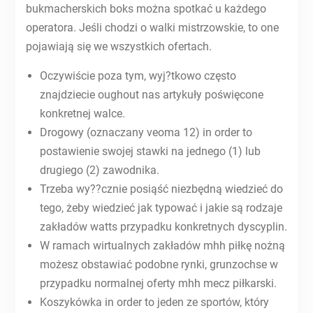
bukmacherskich boks można spotkać u każdego
operatora. Jeśli chodzi o walki mistrzowskie, to one
pojawiają się we wszystkich ofertach.
Oczywiście poza tym, wyj?tkowo często
znajdziecie oughout nas artykuły poświęcone
konkretnej walce.
Drogowy (oznaczany veoma 12) in order to
postawienie swojej stawki na jednego (1) lub
drugiego (2) zawodnika.
Trzeba wy??cznie posiąść niezbędną wiedzieć do
tego, żeby wiedzieć jak typować i jakie są rodzaje
zakładów watts przypadku konkretnych dyscyplin.
W ramach wirtualnych zakładów mhh piłkę nożną
możesz obstawiać podobne rynki, grunzochse w
przypadku normalnej oferty mhh mecz piłkarski.
Koszykówka in order to jeden ze sportów, który