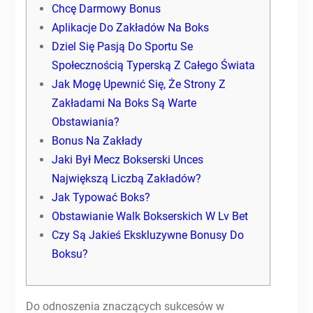
Chcę Darmowy Bonus
Aplikacje Do Zakładów Na Boks
Dziel Się Pasją Do Sportu Se
Społecznością Typerską Z Całego Świata
Jak Mogę Upewnić Się, Że Strony Z
Zakładami Na Boks Są Warte
Obstawiania?
Bonus Na Zakłady
Jaki Był Mecz Bokserski Unces
Największą Liczbą Zakładów?
Jak Typować Boks?
Obstawianie Walk Bokserskich W Lv Bet
Czy Są Jakieś Ekskluzywne Bonusy Do
Boksu?
Do odnoszenia znaczących sukcesów w